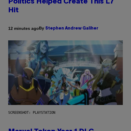
Politics Helped Create This L7
Hit
By
12 minutes ago
Stephen Andrew Galiher
SCREENSHOT: PLAYSTATION