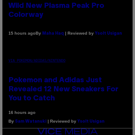
Wild New Plasma Peak Pro
Colorway
By
| Reviewed by
15 hours ago
Maha Haq
Ysolt Usigan
VIA POKEMON/ADIDAS/NINTENDO
Pokemon and Adidas Just
Revealed 12 New Sneakers For
You to Catch
16 hours ago
By
| Reviewed by
Sam Watanuki
Ysolt Usigan
VICE