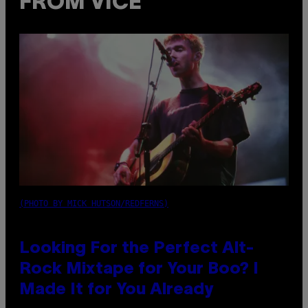
FROM VICE
(PHOTO BY MICK HUTSON/REDFERNS)
Looking For the Perfect Alt-
Rock Mixtape for Your Boo? I
Made It for You Already