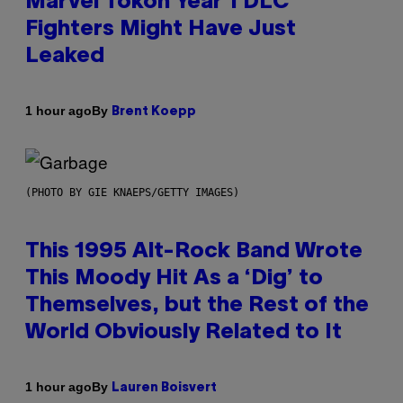
Marvel Tokon Year 1 DLC
Fighters Might Have Just
Leaked
By
1 hour ago
Brent Koepp
(PHOTO BY GIE KNAEPS/GETTY IMAGES)
This 1995 Alt-Rock Band Wrote
This Moody Hit As a ‘Dig’ to
Themselves, but the Rest of the
World Obviously Related to It
By
1 hour ago
Lauren Boisvert