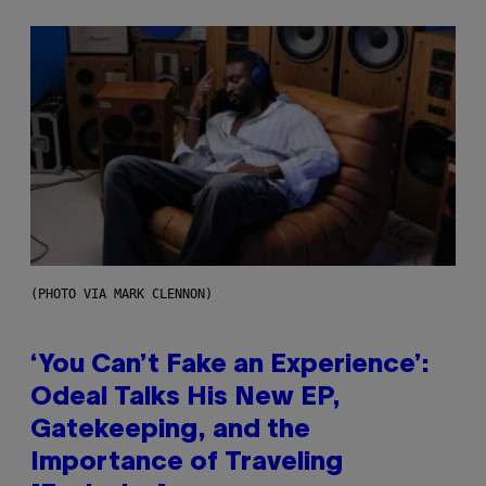
(PHOTO VIA MARK CLENNON)
‘You Can’t Fake an Experience’:
Odeal Talks His New EP,
Gatekeeping, and the
Importance of Traveling