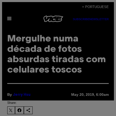
Skip
+ PORTUGUESE
to
Open
content
SUBSCRIBE
NEWSLETTER
Menu
Mergulhe numa
década de fotos
absurdas tiradas com
celulares toscos
By
May 20, 2019, 6:00am
Jerry Hsu
Share: