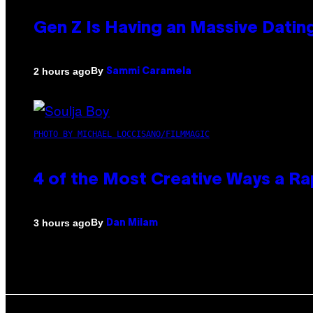
Gen Z Is Having an Massive Dati
By
2 hours ago
Sammi Caramela
PHOTO BY MICHAEL LOCCISANO/FILMMAGIC
4 of the Most Creative Ways a R
By
3 hours ago
Dan Milam