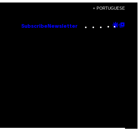
+ PORTUGUESE
Instagram
TikTok
YouTube
Google
Goog
Subscribe
Newsletter
Discove
Top
Posts