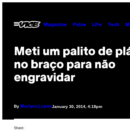
Skip
to
content
Open
Magazine
Pulse
Life
Tech
M
Menu
Meti um palito de pl
no braço para não
engravidar
By
January 30, 2014, 4:18pm
Mariana Lopes
Share: