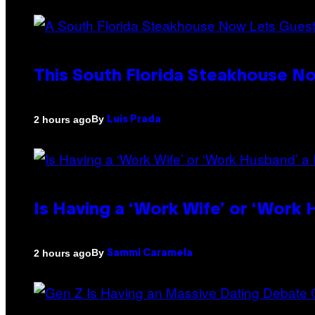
This South Florida Steakhouse N
By
2 hours ago
Luis Prada
Is Having a ‘Work Wife’ or ‘Work
By
2 hours ago
Sammi Caramela