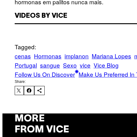
hormonas em palitos nunca mais.
VIDEOS BY VICE
Tagged:
cenas
Hormonas
implanon
Mariana Lopes
Portugal
sangue
Sexo
vice
Vice Blog
Follow Us On Discover
Make Us Preferred In 
Share:
MORE
FROM VICE