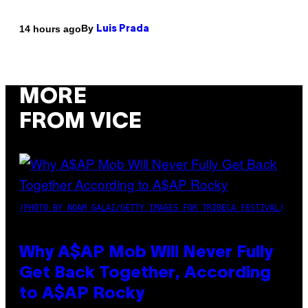
By
14 hours ago
Luis Prada
MORE
FROM VICE
(PHOTO BY NOAM GALAI/GETTY IMAGES FOR TRIBECA FESTIVAL)
Why A$AP Mob Will Never Fully
Get Back Together, According
to A$AP Rocky