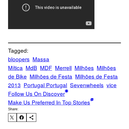
Tagged:
bloopers
Massa
Mítica
MdB
MDF
Merrell
Milhões
Milhões
de Bike
Milhões de Festa
Milhões de Festa
2013
Portugal Portugal
Sevenwheels
vice
Follow Us On Discover
Make Us Preferred In Top Stories
Share: