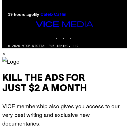
By
19 hours ago
Caleb Catlin
VICE
MEDIA
INSTAGRAM
TIKTOK
YOUTUBE
© 2026 VICE DIGITAL PUBLISHING, LLC
×
KILL THE ADS FOR
JUST $2 A MONTH
VICE membership also gives you access to our
very best writing and exclusive new
documentaries.