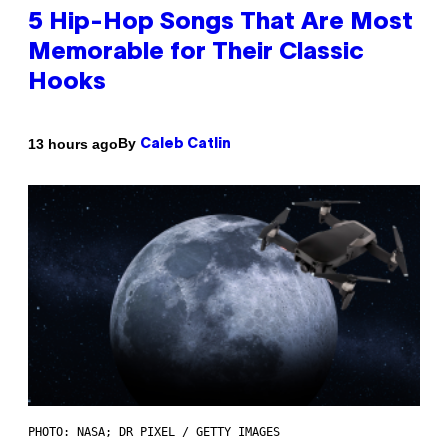
5 Hip-Hop Songs That Are Most
Memorable for Their Classic
Hooks
By
13 hours ago
Caleb Catlin
PHOTO: NASA; DR PIXEL / GETTY IMAGES