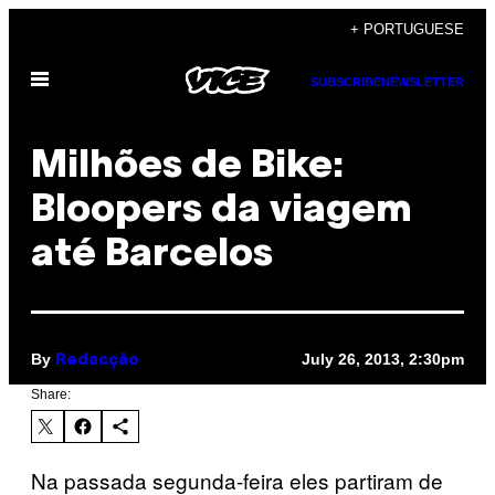
Skip
+ PORTUGUESE
to
Open
content
SUBSCRIBE
NEWSLETTER
Menu
Milhões de Bike:
Bloopers da viagem
até Barcelos
By
July 26, 2013, 2:30pm
Redacção
Share:
Na passada segunda-feira eles partiram de