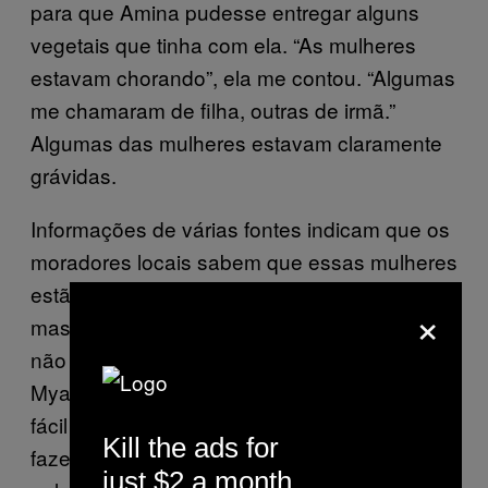
para que Amina pudesse entregar alguns
vegetais que tinha com ela. “As mulheres
estavam chorando”, ela me contou. “Algumas
me chamaram de filha, outras de irmã.”
Algumas das mulheres estavam claramente
grávidas.
Informações de várias fontes indicam que os
moradores locais sabem que essas mulheres
estão sendo mantidas como prisioneiras,
×
mas têm medo de falar. E como os rohingya
não são reconhecidos como cidadãos de
Myanmar – e por isso não têm direitos –, é
fácil supor que a punição para aqueles que
Kill the ads for
fazem esse tipo de alegação não passará
just $2 a month