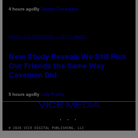
By
4 hours ago
Sammi Caramela
PHOTO: CSA-PRINTSTOCK / GETTY IMAGES
New Study Reveals We Still Pick
Our Friends the Same Way
Cavemen Did
By
5 hours ago
Luis Prada
VICE
MEDIA
INSTAGRAM
TIKTOK
YOUTUBE
© 2026 VICE DIGITAL PUBLISHING, LLC