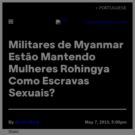
Skip
+ PORTUGUESE
to
Open
content
SUBSCRIBE
NEWSLETTER
Menu
Militares de Myanmar
Estão Mantendo
Mulheres Rohingya
Como Escravas
Sexuais?
By
May 7, 2013, 5:00pm
Assed Baig
Share: