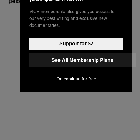
pelos canais oficiais de justiça.
VICE membership also gives you access to
our very best writing and exclusive new
documentaries.
Support for $2
See All Membership Plans
Or, continue for free