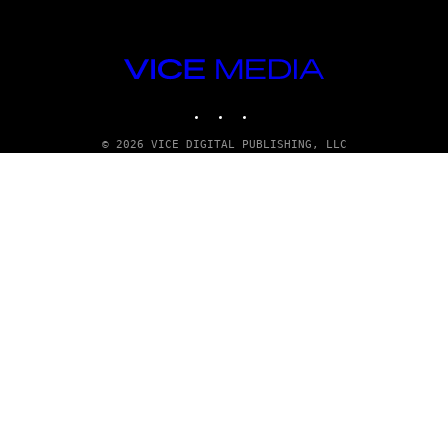
VICE
MEDIA
INSTAGRAM
TIKTOK
YOUTUBE
© 2026 VICE DIGITAL PUBLISHING, LLC