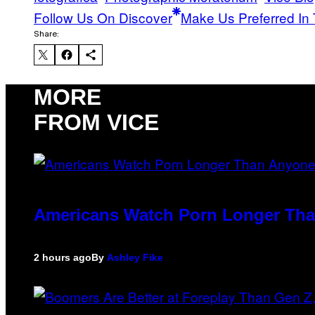
Follow Us On Discover
Make Us Preferred In 
Share:
MORE
FROM VICE
Americans Watch Porn Longer Tha
2 hours ago
By
Ashley Fike