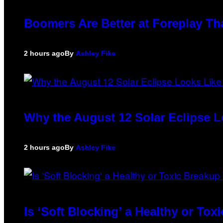
Boomers Are Better at Foreplay T
2 hours ago
By
Ashley Fike
Why the August 12 Solar Eclipse 
2 hours ago
By
Ashley Fike
Is ‘Soft Blocking’ a Healthy or To