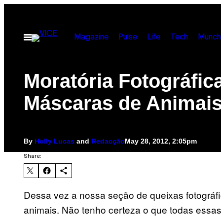
Skip
to
Open
content
Magazine
Pulse
Life
Tech
Munch
Menu
Moratória Fotográfic
Máscaras de Animai
By
Holly Lucas
and
Redacção
May 28, 2012, 2:05pm
Share:
Dessa vez a nossa seção de ​​queixas fotográ
animais. Não tenho certeza o que todas essas