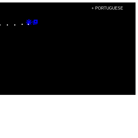
+ PORTUGUESE
Instagram
TikTok
YouTube
Google
Google
Discover
Top
Posts