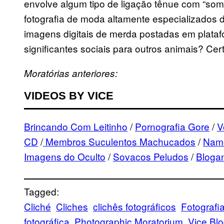
envolve algum tipo de ligação tênue com “som
fotografia de moda altamente especializados 
imagens digitais de merda postadas em plataf
significantes sociais para outros animais? Ce
Moratórias anteriores:
VIDEOS BY VICE
Brincando Com Leitinho
/
Pornografia Gore
/
V
CD
/
Membros Suculentos Machucados
/
Namo
Imagens do Oculto
/
Sovacos Peludos
/
Bloga
Tagged:
Cliché
Cliches
clichês fotográficos
Fotografi
fotográfica
Photographic Moratorium
Vice Bl