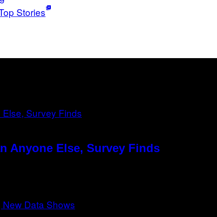
Top Stories
n Anyone Else, Survey Finds