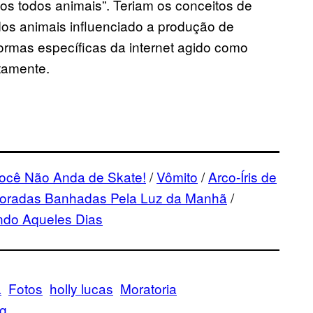
os todos animais”. Teriam os conceitos de
dos animais influenciado a produção de
ormas específicas da internet agido como
rtamente.
ocê Não Anda de Skate!
/
Vômito
/
Arco-Íris de
radas Banhadas Pela Luz da Manhã
/
ndo Aqueles Dias
a
Fotos
holly lucas
Moratoria
og