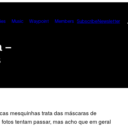
ies
Music
Waypoint
Members
Subscribe
Newsletter
a –
s
ficas mesquinhas trata das máscaras de
 fotos tentam passar, mas acho que em geral