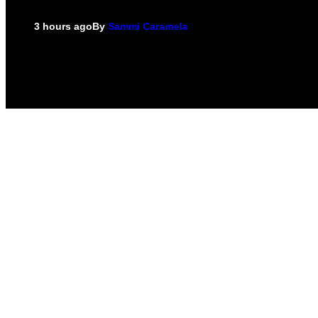
3 hours ago
By
Sammi Caramela