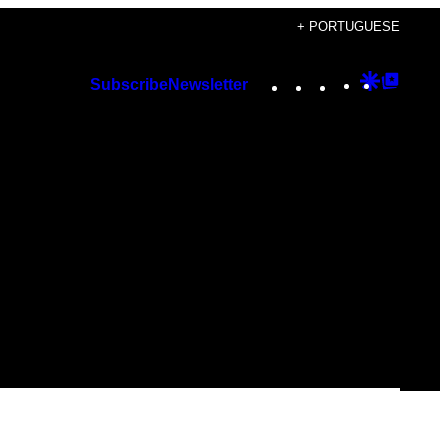
+ PORTUGUESE
Instagram
TikTok
YouTube
Google
Googl
Subscribe
Newsletter
Discover
Top
Posts