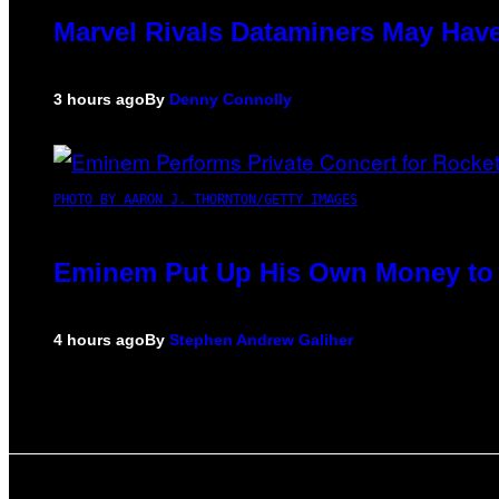
Marvel Rivals Dataminers May Hav
3 hours ago
By
Denny Connolly
PHOTO BY AARON J. THORNTON/GETTY IMAGES
Eminem Put Up His Own Money to 
4 hours ago
By
Stephen Andrew Galiher