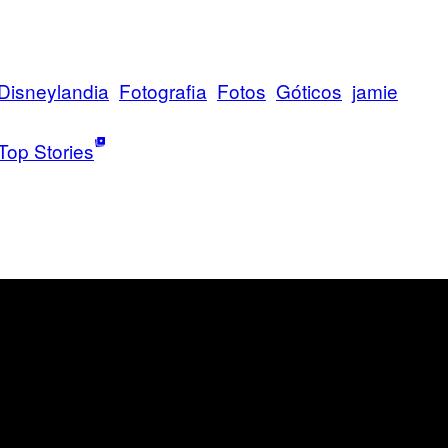
Disneylandia
Fotografia
Fotos
Góticos
jamie
Top Stories