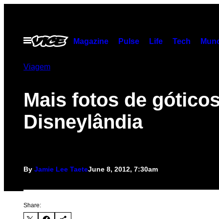
Skip
to
content
Open
Magazine
Pulse
Life
Tech
Munc
Menu
Viagem
Mais fotos de gótico
Disneylândia
By
Jamie Lee Taete
June 8, 2012, 7:30am
Share: