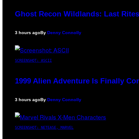
Ghost Recon Wildlands: Last Rites
3 hours ago
By
Denny Connolly
SCREENSHOT: ASCII
1999 Alien Adventure Is Finally C
3 hours ago
By
Denny Connolly
SCREENSHOT: NETEASE, MARVEL