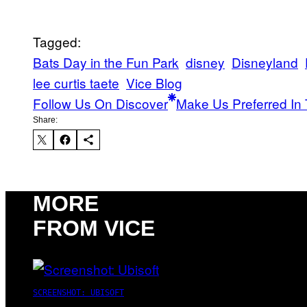
Tagged:
Bats Day in the Fun Park
disney
Disneyland
lee curtis taete
Vice Blog
Follow Us On Discover
Make Us Preferred In 
Share:
MORE
FROM VICE
SCREENSHOT: UBISOFT