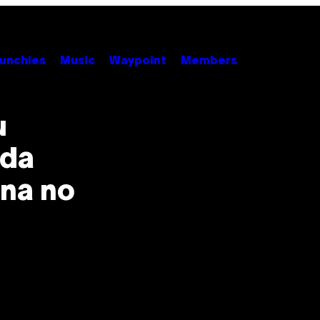
unchies
Music
Waypoint
Members
u
 da
na no