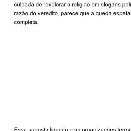
culpada de “explorar a religião em slogans pol
razão do veredito, parece que a queda espet
completa.
Essa suposta ligação com organizações terrori