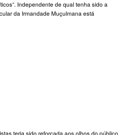
íticos”. Independente de qual tenha sido a
acular da Irmandade Muçulmana está
stas teria sido reforçada aos olhos do público