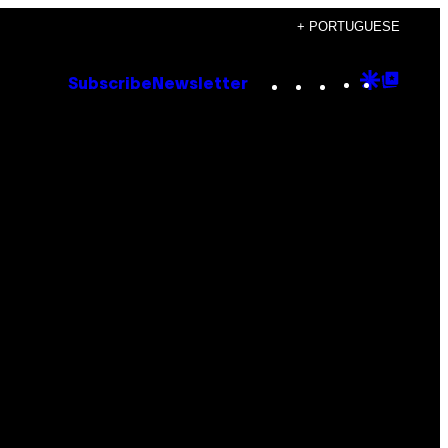
+ PORTUGUESE
Instagram
TikTok
YouTube
Google
Goog
Subscribe
Newsletter
Discove
Top
Posts