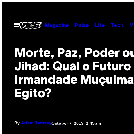
Skip
to
content
Open
Magazine
Pulse
Life
Tech
M
Menu
Morte, Paz, Poder o
Jihad: Qual o Futuro
Irmandade Muçulma
Egito?
By
October 7, 2013, 2:45pm
Adam Ramsay