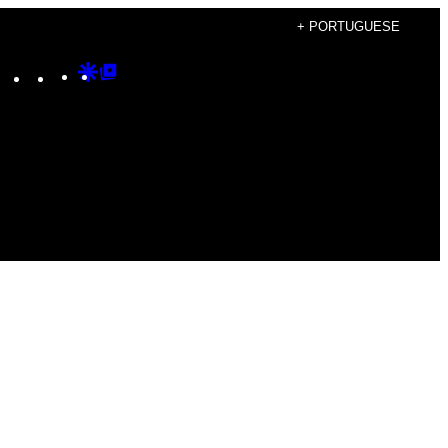
+ PORTUGUESE
Instagram
TikTok
YouTube
Google
Google
Discover
Top
Posts