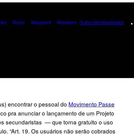
ies
Music
Waypoint
Members
Subscribe
Newsletter
us) encontrar o pessoal do
Movimento Passe
sco pra anunciar o lançamento de um Projeto
es secundaristas — que torna gratuito o uso
ulo. “Art. 19. Os usuários não serão cobrados