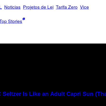
L
Noticias
Projetos de Lei
Tarifa Zero
Vice
Top Stories
Seltzer Is Like an Adult Capri Sun (Th