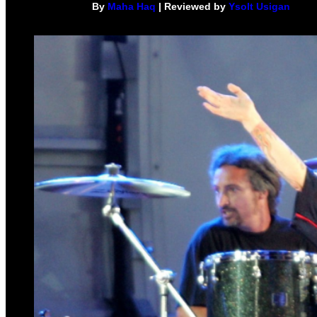
By
Maha Haq
| Reviewed by
Ysolt Usigan