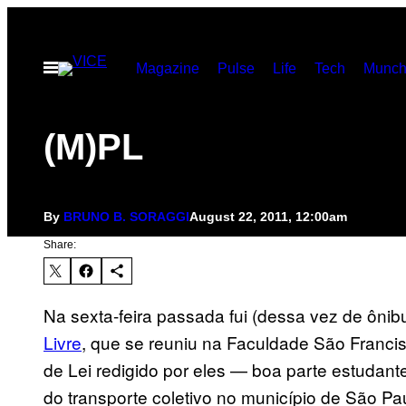
Skip
to
Open
Magazine
Pulse
Life
Tech
Munch
content
Menu
(M)PL
By
BRUNO B. SORAGGI
August 22, 2011, 12:00am
Share:
Na sexta-feira passada fui (dessa vez de ônib
Livre
, que se reuniu na Faculdade São Franci
de Lei redigido por eles — boa parte estudant
do transporte coletivo no município de São Pa