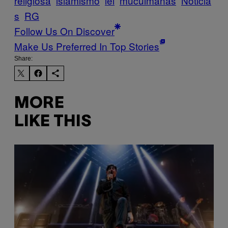
religiosa
islamismo
lei
muculmanas
Noticia
s
RG
Follow Us On Discover
Make Us Preferred In Top Stories
Share:
MORE
LIKE THIS