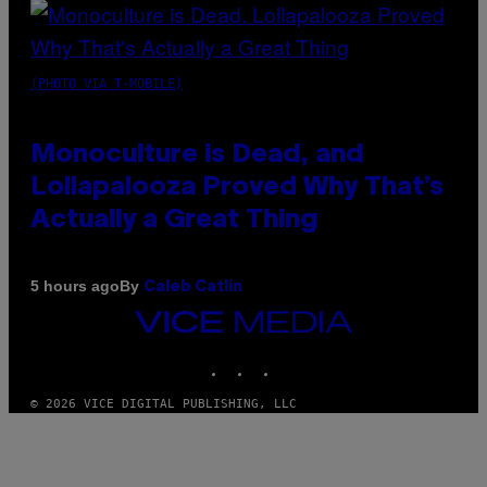
(PHOTO VIA T-MOBILE)
Monoculture is Dead, and
Lollapalooza Proved Why That’s
Actually a Great Thing
By
5 hours ago
Caleb Catlin
VICE
MEDIA
INSTAGRAM
TIKTOK
YOUTUBE
© 2026 VICE DIGITAL PUBLISHING, LLC