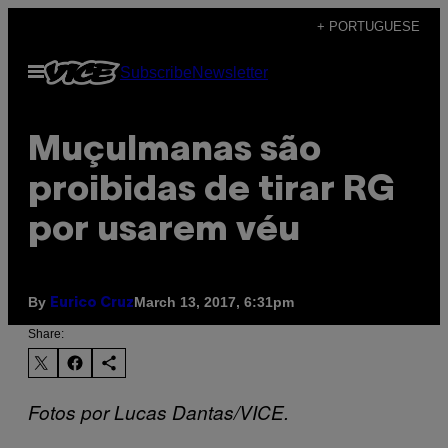
Skip
+ PORTUGUESE
to
Open
Subscribe
Newsletter
content
Menu
Muçulmanas são
proibidas de tirar RG
por usarem véu
By
March 13, 2017, 6:31pm
Eurico Cruz
Share:
Fotos por Lucas Dantas/VICE.