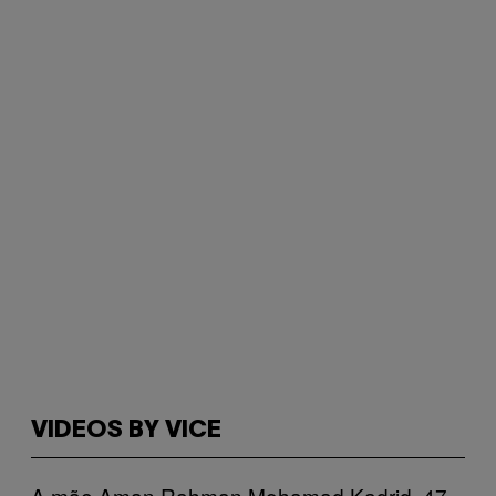
VIDEOS BY VICE
A mãe Aman Rahman Mohamad Kadrid, 47