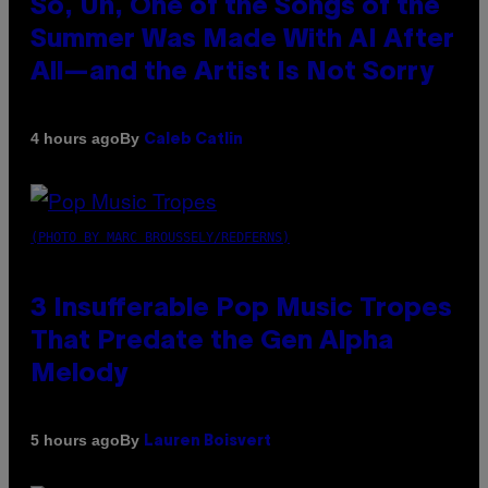
So, Uh, One of the Songs of the
Summer Was Made With AI After
All—and the Artist Is Not Sorry
By
4 hours ago
Caleb Catlin
(PHOTO BY MARC BROUSSELY/REDFERNS)
3 Insufferable Pop Music Tropes
That Predate the Gen Alpha
Melody
By
5 hours ago
Lauren Boisvert