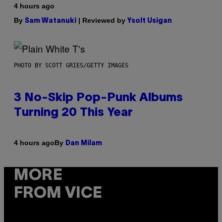
4 hours ago
By
| Reviewed by
Sam Watanuki
Ysolt Usigan
PHOTO BY SCOTT GRIES/GETTY IMAGES
3 No-Skip Pop-Punk Albums
Turning 20 This Year
By
4 hours ago
Dan Milam
MORE
FROM VICE