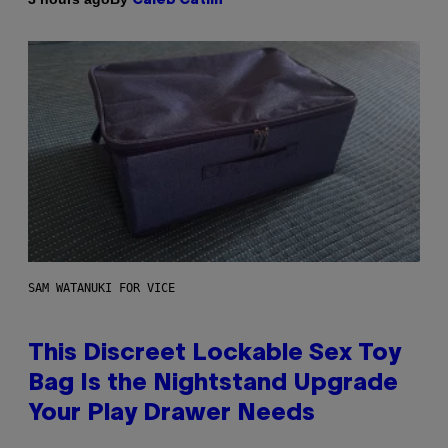
Caleb Catlin
SAM WATANUKI FOR VICE
This Discreet Lockable Sex Toy
Bag Is the Nightstand Upgrade
Your Play Drawer Needs