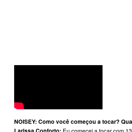
NOISEY: Como você começou a tocar? Quai
Eu comecei a tocar com 13
Larissa Conforto: