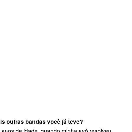
s outras bandas você já teve?
 anos de idade, quando minha avó resolveu