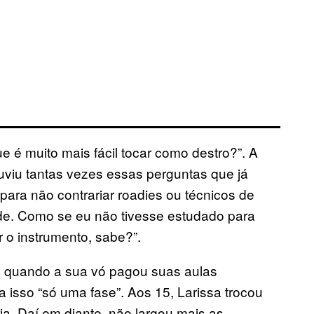
e é muito mais fácil tocar como destro?”. A
ouviu tantas vezes essas perguntas que já
para não contrariar roadies ou técnicos de
ade. Como se eu não tivesse estudado para
r o instrumento, sabe?”.
, quando a sua vó pagou suas aulas
 isso “só uma fase”. Aos 15, Larissa trocou
ia. Daí em diante, não largou mais as