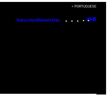
+ PORTUGUESE
Instagram
TikTok
YouTube
Google
Goog
Subscribe
Newsletter
Discove
Top
Posts