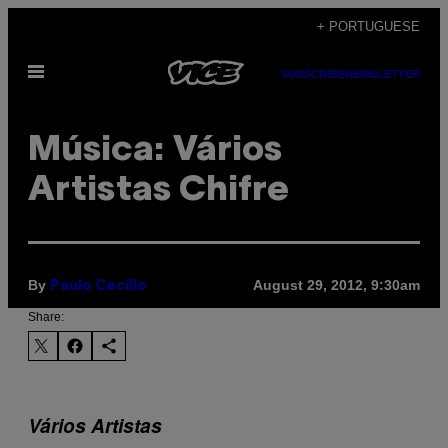
Skip
+ PORTUGUESE
to
Open
content
SUBSCRIBE
NEWSLETTER
Menu
Música: Vários
Artistas Chifre
By
August 29, 2012, 9:30am
Paulo Cecílio
Share:
Vários Artistas