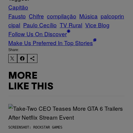
Capitão
Fausto
Chifre
compilação
Música
palcoprin
cipal
Paulo Cecílio
TV Rural
Vice Blog
Follow Us On Discover
Make Us Preferred In Top Stories
Share:
MORE
LIKE THIS
SCREENSHOT: ROCKSTAR GAMES