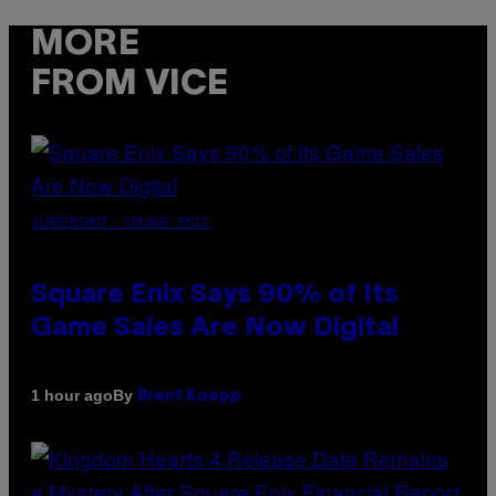
MORE
FROM VICE
SCREENSHOT: SQUARE ENIX
Square Enix Says 90% of Its
Game Sales Are Now Digital
By
1 hour ago
Brent Koepp