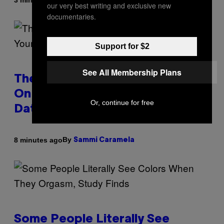
Ashley Fike
our very best writing and exclusive new
documentaries.
Support for $2
See All Membership Plans
The Real Reason You Can’t Move
On From Your Ex, According to
Or, continue for free
Dating Experts
By
8 minutes ago
Sammi Caramela
Some People Literally See