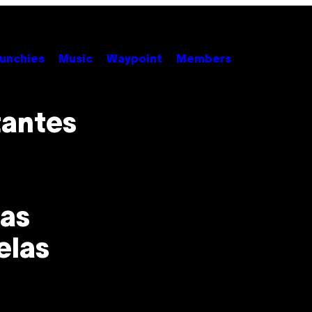
unchies
Music
Waypoint
Members
tantes
as
elas