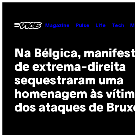
Skip
to
content
Open
Magazine
Pulse
Life
Tech
M
Menu
Na Bélgica, manifes
de extrema-direita
sequestraram uma
homenagem às vítim
dos ataques de Brux