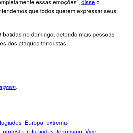
ompletamente essas emoções”,
disse
o
“Entendemos que todos querem expressar seus
 13 batidas no domingo, detendo mais pessoas
es dos ataques terroristas.
tagram
.
efugiados
Europa
extrema-
protesto
refugiados
terrorismo
Vice