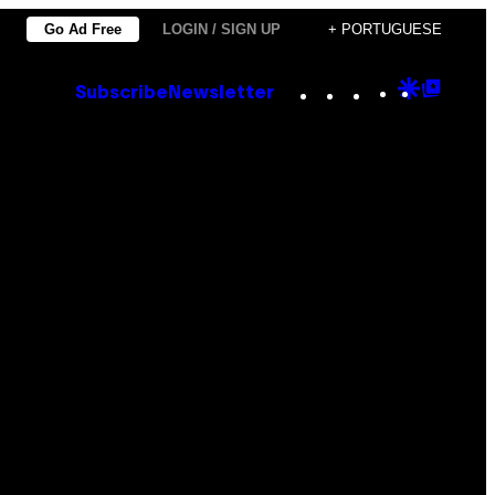
Go Ad Free
LOGIN / SIGN UP
+ PORTUGUESE
Instagram
TikTok
YouTube
Google
Goog
Subscribe
Newsletter
Discove
Top
Posts