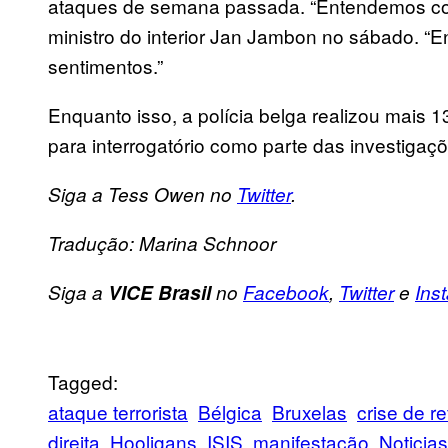
ataques de semana passada. “Entendemos c
ministro do interior Jan Jambon no sábado. 
sentimentos.”
Enquanto isso, a polícia belga realizou mais
para interrogatório como parte das investigaçõ
Siga a Tess Owen no
Twitter
.
Tradução: Marina Schnoor
Siga a
VICE Brasil
no
Facebook
,
Twitter
e
Ins
Tagged:
ataque terrorista
Bélgica
Bruxelas
crise de r
direita
Hooligans
ISIS
manifestação
Noticias