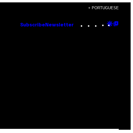
+ PORTUGUESE
Instagram
TikTok
YouTube
Google
Goog
Subscribe
Newsletter
Discove
Top
Posts