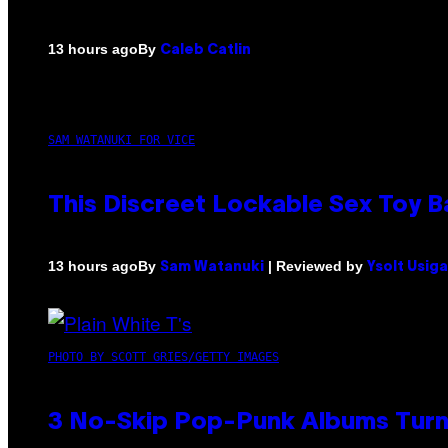
By
13 hours ago
Caleb Catlin
SAM WATANUKI FOR VICE
This Discreet Lockable Sex Toy 
By
| Reviewed by
13 hours ago
Sam Watanuki
Ysolt Usig
PHOTO BY SCOTT GRIES/GETTY IMAGES
3 No-Skip Pop-Punk Albums Turni