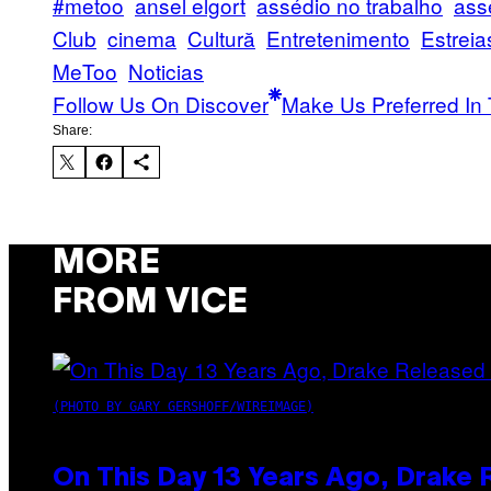
#metoo
ansel elgort
assédio no trabalho
ass
Club
cinema
Cultură
Entretenimento
Estreia
MeToo
Noticias
Follow Us On Discover
Make Us Preferred In 
Share:
MORE
FROM VICE
(PHOTO BY GARY GERSHOFF/WIREIMAGE)
On This Day 13 Years Ago, Drake 