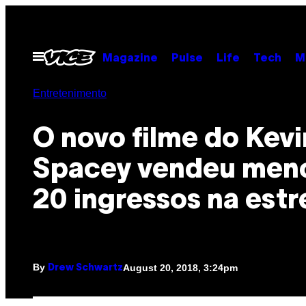
Skip
to
content
Open
Magazine
Pulse
Life
Tech
M
Menu
Entretenimento
O novo filme do Kevi
Spacey vendeu men
20 ingressos na estr
By
August 20, 2018, 3:24pm
Drew Schwartz