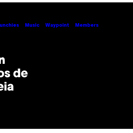
unchies
Music
Waypoint
Members
n
os de
eia