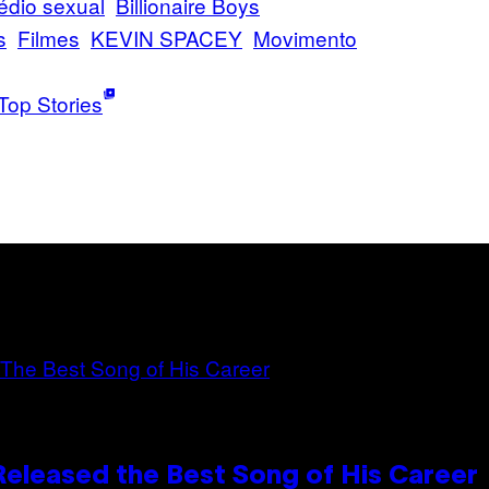
édio sexual
Billionaire Boys
s
Filmes
KEVIN SPACEY
Movimento
Top Stories
Released the Best Song of His Career