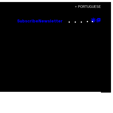
+ PORTUGUESE
Instagram
TikTok
YouTube
Google
Goog
Subscribe
Newsletter
Discove
Top
Posts