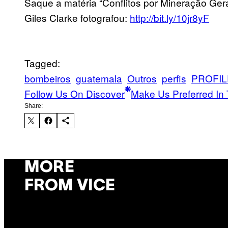
Saque a matéria “Conflitos por Mineração Ge
Giles Clarke fotografou:
http://bit.ly/10jr8yF
Tagged:
bombeiros
guatemala
Outros
perfis
PROFIL
Follow Us On Discover
Make Us Preferred In 
Share:
MORE
FROM VICE