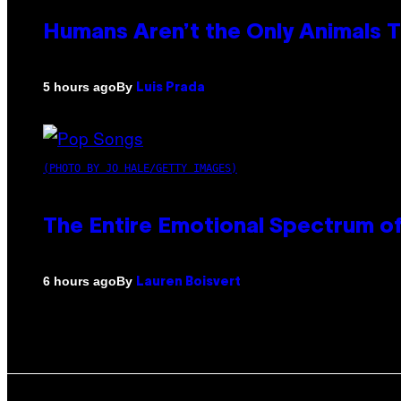
Humans Aren’t the Only Animals 
By
5 hours ago
Luis Prada
(PHOTO BY JO HALE/GETTY IMAGES)
The Entire Emotional Spectrum of
By
6 hours ago
Lauren Boisvert