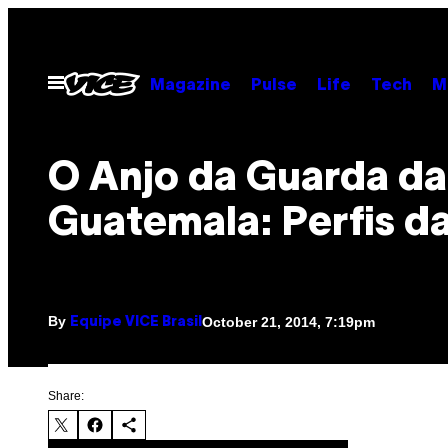
Skip
to
content
Open
Magazine
Pulse
Life
Tech
M
Menu
O Anjo da Guarda da
Guatemala: Perfis d
By
October 21, 2014, 7:19pm
Equipe VICE Brasil
Share: