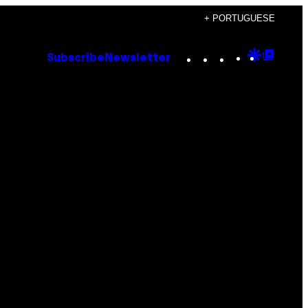
+ PORTUGUESE
Instagram
TikTok
YouTube
Google
Goog
Subscribe
Newsletter
Discove
Top
Posts