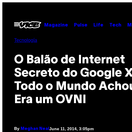
Skip
to
content
Open
Magazine
Pulse
Life
Tech
M
Menu
Tecnología
O Balão de Internet
Secreto do Google 
Todo o Mundo Acho
Era um OVNI
By
June 11, 2014, 3:05pm
Meghan Neal