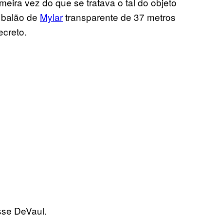
eira vez do que se tratava o tal do objeto
m balão de
Mylar
transparente de 37 metros
ecreto.
isse DeVaul.