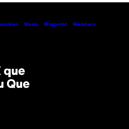
unchies
Music
Waypoint
Members
X que
u Que