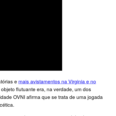
tórias e
mais avistamentos na Virginia e no
 objeto flutuante era, na verdade, um dos
idade OVNI afirma que se trata de uma jogada
cética.