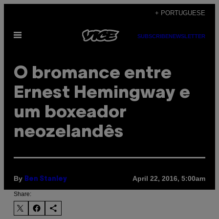
Skip
+ PORTUGUESE
to
Open
content
SUBSCRIBE
NEWSLETTER
Menu
O bromance entre
Ernest Hemingway e
um boxeador
neozelandês
By
April 22, 2016, 5:00am
Ben Stanley
Share: