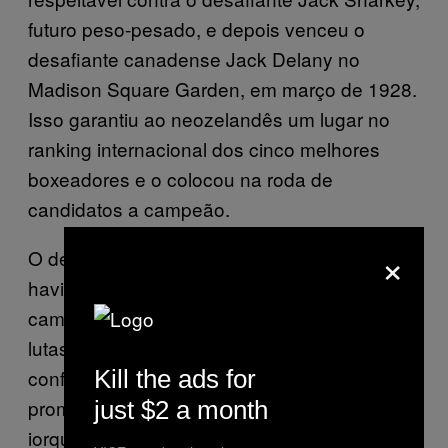
futuro peso-pesado, e depois venceu o
desafiante canadense Jack Delany no
Madison Square Garden, em março de 1928.
Isso garantiu ao neozelandês um lugar no
ranking internacional dos cinco melhores
boxeadores e o colocou na roda de
candidatos a campeão.
×
O detentor do título da época, Gene Tunney,
havia derrotado dois anos antes o antigo
campeão, Jack Dempsey, em uma das duas
lutas mais famosas da década. Todavia,
Kill the ads for
conforme Monin observou, Tunney
prometera à nova esposa, a socialite nova-
just $2 a month
iorquina Polly Lauder, que deixaria o boxe