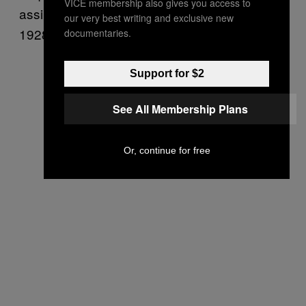
VICE membership also gives you access to
assim que se casassem, em outubro de
our very best writing and exclusive new
1928.
documentaries.
Support for $2
See All Membership Plans
Or, continue for free