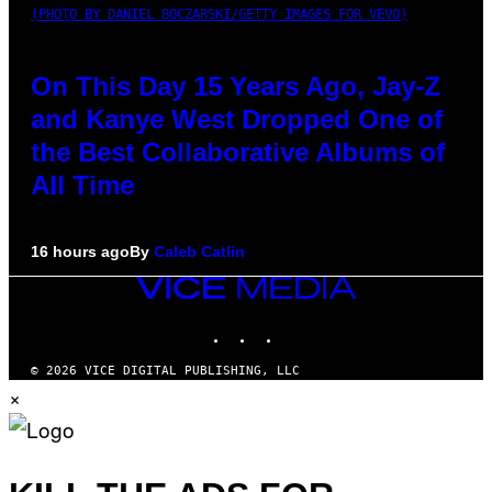
(PHOTO BY DANIEL BOCZARSKI/GETTY IMAGES FOR VEVO)
On This Day 15 Years Ago, Jay-Z
and Kanye West Dropped One of
the Best Collaborative Albums of
All Time
16 hours ago
By
Caleb Catlin
VICE
MEDIA
INSTAGRAM
TIKTOK
YOUTUBE
© 2026 VICE DIGITAL PUBLISHING, LLC
×