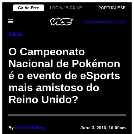
Skip
Go Ad Free
LOGIN / SIGN UP
+ PORTUGUESE
to
Open
content
SUBSCRIBE
NEWSLETTER
Menu
Games
O Campeonato
Nacional de Pokémon
é o evento de eSports
mais amistoso do
Reino Unido?
By
Chris Schilling
June 3, 2016, 10:00am