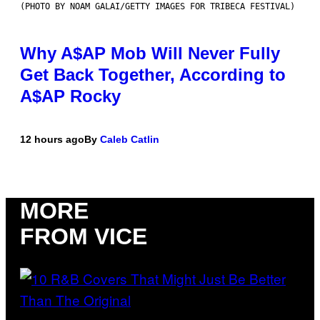
(PHOTO BY NOAM GALAI/GETTY IMAGES FOR TRIBECA FESTIVAL)
Why A$AP Mob Will Never Fully
Get Back Together, According to
A$AP Rocky
12 hours ago
By
Caleb Catlin
MORE
FROM VICE