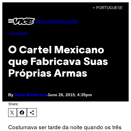
Skip
+ PORTUGUESE
to
Open
Subscribe
Newsletter
content
Menu
Tecnología
​O Cartel Mexicano
que Fabricava Suas
Próprias Armas
By
June 26, 2015, 4:35pm
Brian Anderson
Share:
Costumava ser tarde da noite quando os três