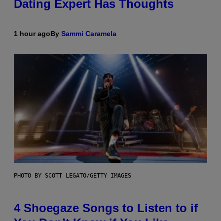
Dating Expert Has Thoughts
1 hour ago
By
Sammi Caramela
PHOTO BY SCOTT LEGATO/GETTY IMAGES
4 Shoegaze Songs to Listen to if