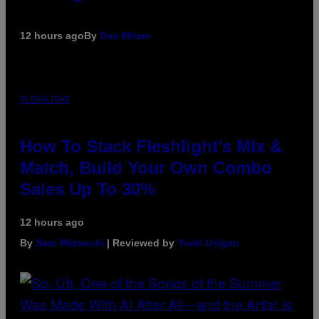
12 hours ago
By
Dan Milam
FLESHLIGHT
How To Stack Fleshlight’s Mix &
Match, Build Your Own Combo
Sales Up To 30%
12 hours ago
By
Sam Watanuki
| Reviewed by
Ysolt Usigan