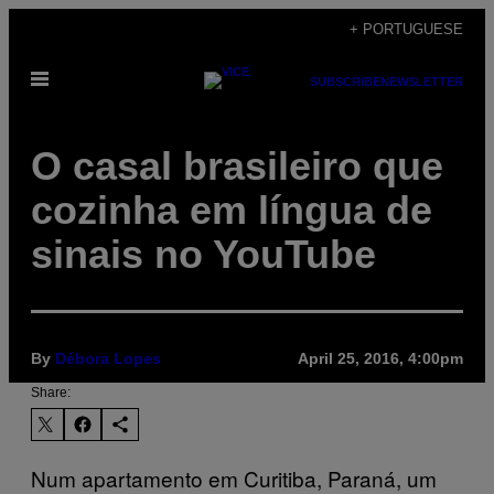
Skip
+ PORTUGUESE
to
Open
content
SUBSCRIBE
NEWSLETTER
Menu
​O casal brasileiro que
cozinha em língua de
sinais no YouTube
By
Débora Lopes
April 25, 2016, 4:00pm
Share:
Num apartamento em Curitiba, Paraná, um