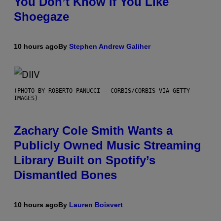
You Don’t Know if You Like
Shoegaze
10 hours ago
By
Stephen Andrew Galiher
(PHOTO BY ROBERTO PANUCCI – CORBIS/CORBIS VIA GETTY
IMAGES)
Zachary Cole Smith Wants a
Publicly Owned Music Streaming
Library Built on Spotify’s
Dismantled Bones
10 hours ago
By
Lauren Boisvert