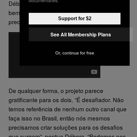
documentaries.
Débora acredita que um patrocínio cairia
bem. “Não queremos parar o canal, mas
Support for $2
precisamos de ajuda para seguir em frente.”
See All Membership Plans
Or, continue for free
De qualquer forma, o projeto parece
gratificante para os dois. “É desafiador. Não
temos referência de nenhum outro canal que
faça isso no Brasil, então nós mesmos
precisamos criar soluções para os desafios
que surgem”, pontua Débora. “Podemos nos