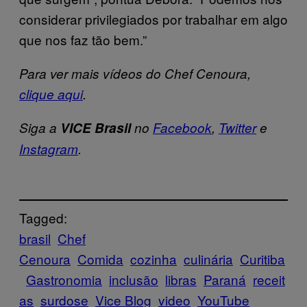
considerar privilegiados por trabalhar em algo
que nos faz tão bem.”
Para ver mais vídeos do Chef Cenoura,
clique aqui
.
Siga a
VICE Brasil
no
Facebook
,
Twitter
e
Instagram
.
Tagged:
brasil
Chef
Cenoura
Comida
cozinha
culinária
Curitiba
Gastronomia
inclusão
libras
Paraná
receit
as
surdose
Vice Blog
video
YouTube