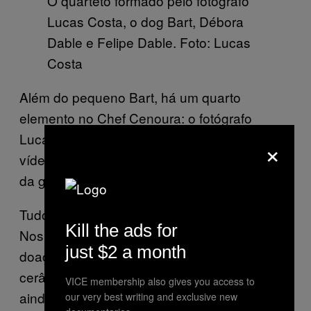
O quarteto formado pelo fotógrafo
Lucas Costa, o dog Bart, Débora
Dable e Felipe Dable. Foto: Lucas
Costa
Além do pequeno Bart, há um quarto
elemento no Chef Cenoura: o fotógrafo
Lucas Costa. É ele quem grava, monta os
×
vídeos e, claro, saboreia as receitas ao final
da gravação.
Tudo é feito em casa e com grana própria.
Kill the ads for
Nos últimos tempos, o casal tem recebido
just $2 a month
doações de panos de prato, aventais e
cerâmicas de algumas empresas – o que
VICE membership also gives you access to
ainda não contempla todos os gastos.
our very best writing and exclusive new