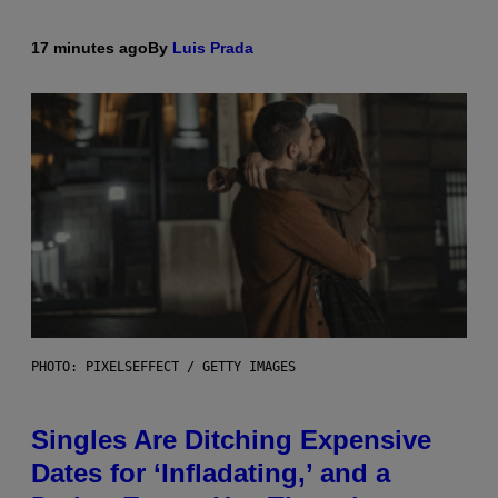
17 minutes ago
By
Luis Prada
PHOTO: PIXELSEFFECT / GETTY IMAGES
Singles Are Ditching Expensive
Dates for ‘Infladating,’ and a