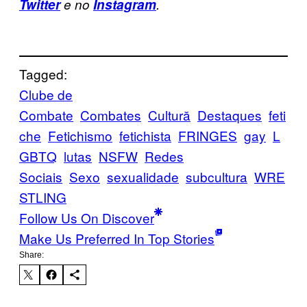
Twitter
e no
Instagram
.
Tagged:
Clube de
Combate
Combates
Cultură
Destaques
feti
che
Fetichismo
fetichista
FRINGES
gay
L
GBTQ
lutas
NSFW
Redes
Sociais
Sexo
sexualidade
subcultura
WRE
STLING
Follow Us On Discover
Make Us Preferred In Top Stories
Share: