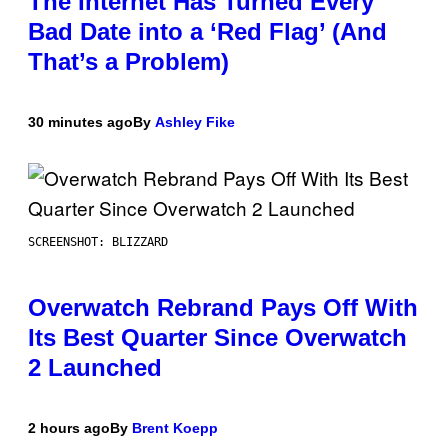
The Internet Has Turned Every
Bad Date into a ‘Red Flag’ (And
That’s a Problem)
30 minutes ago
By
Ashley Fike
SCREENSHOT: BLIZZARD
Overwatch Rebrand Pays Off With
Its Best Quarter Since Overwatch
2 Launched
2 hours ago
By
Brent Koepp