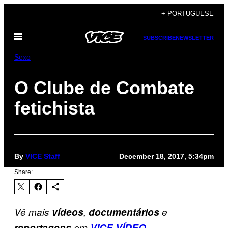
Skip
+ PORTUGUESE
to
Open
content
SUBSCRIBE
NEWSLETTER
Menu
Sexo
O Clube de Combate
fetichista
By
VICE Staff
December 18, 2017, 5:34pm
Share:
Vê mais
vídeos
,
documentários
e
reportagens
em
VICE VÍDEO.