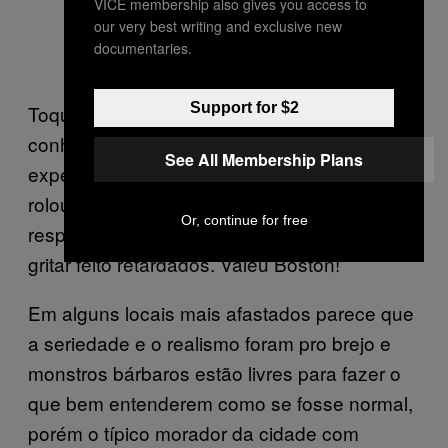
VICE membership also gives you access to
our very best writing and exclusive new
documentaries.
Support for $2
Toquei em uma casa noturna que não
conhecia na outra noite, em Boston, e a
See All Membership Plans
experiência foi o completo oposto do que
rolou em Dover. O público em Boston foi bem
Or, continue for free
respeitoso e ouviu as músicas ao invés de
gritar feito retardados. Valeu Boston!
Em alguns locais mais afastados parece que
a seriedade e o realismo foram pro brejo e
monstros bárbaros estão livres para fazer o
que bem entenderem como se fosse normal,
porém o típico morador da cidade com