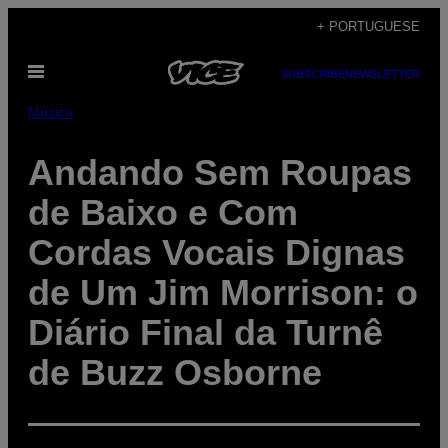
Skip
+ PORTUGUESE
to
Open
content
SUBSCRIBE
NEWSLETTER
Menu
Música
Andando Sem Roupas
de Baixo e Com
Cordas Vocais Dignas
de Um Jim Morrison: o
Diário Final da Turnê
de Buzz Osborne