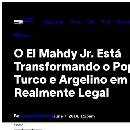
Skip
to
Open
Magazine
Pulse
Life
Tech
Munch
content
Menu
Música
O El Mahdy Jr. Está
Transformando o Po
Turco e Argelino em
Realmente Legal
By
June 7, 2014, 1:25am
Laurent Fintoni
Share: