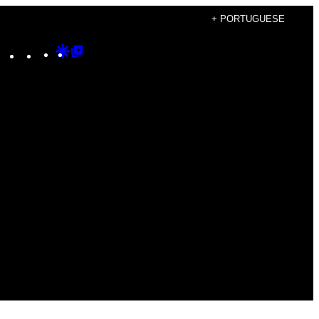
+ PORTUGUESE
Instagram
TikTok
YouTube
Google
Google
Discover
Top
Posts