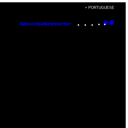
+ PORTUGUESE
Instagram
TikTok
YouTube
Google
Goog
Subscribe
Newsletter
Discove
Top
Posts