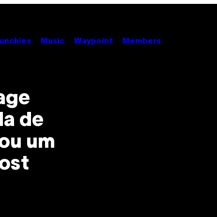
unchies
Music
Waypoint
Members
Cage
da de
tou um
ost