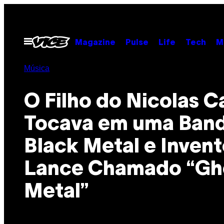
Skip
to
content
Open
Magazine
Pulse
Life
Tech
M
Menu
Música
O Filho do Nicolas 
Tocava em uma Ban
Black Metal e Inven
Lance Chamado “Gh
Metal”