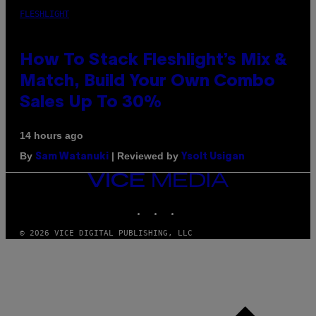
FLESHLIGHT
How To Stack Fleshlight’s Mix &
Match, Build Your Own Combo
Sales Up To 30%
14 hours ago
By
| Reviewed by
Sam Watanuki
Ysolt Usigan
VICE
MEDIA
INSTAGRAM
TIKTOK
YOUTUBE
© 2026 VICE DIGITAL PUBLISHING, LLC