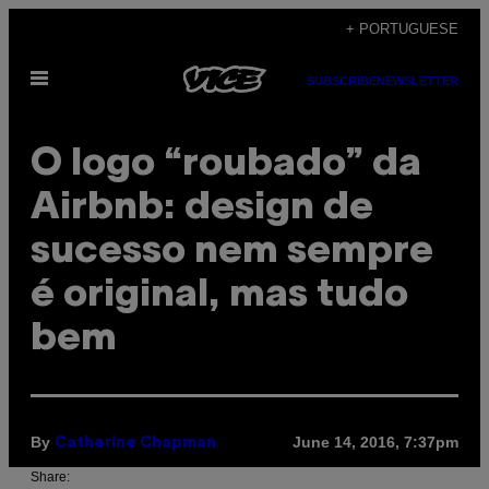
Skip
+ PORTUGUESE
to
Open
content
SUBSCRIBE
NEWSLETTER
Menu
O logo “roubado” da
Airbnb: design de
sucesso nem sempre
é original, mas tudo
bem
By
June 14, 2016, 7:37pm
Catherine Chapman
Share: