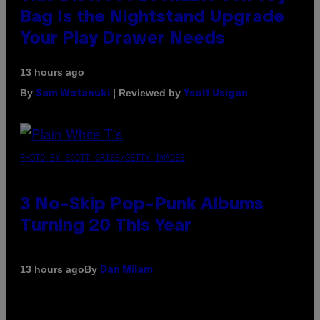
Bag Is the Nightstand Upgrade
Your Play Drawer Needs
13 hours ago
By
| Reviewed by
Sam Watanuki
Ysolt Usigan
PHOTO BY SCOTT GRIES/GETTY IMAGES
3 No-Skip Pop-Punk Albums
Turning 20 This Year
By
13 hours ago
Dan Milam