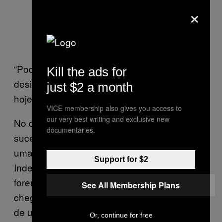
×
“Podemos dizer que o que era um bom
Kill the ads for
design 50 anos atrás ainda é um bom design
just $2 a month
hoje em dia”, diz Hankin.
VICE membership also gives you access to
our very best writing and exclusive new
No design de logos, originalidade não define
documentaries.
sucesso — mas a habilidade de monopolizar
uma indústria com apenas algumas linhas.
Support for $2
Independentemente de quantos aspectos
forem emprestados de ideias anteriores,
See All Membership Plans
chegar à fórmula correta é como o trabalho
de um DJ, e requer seu próprio processo
Or, continue for free