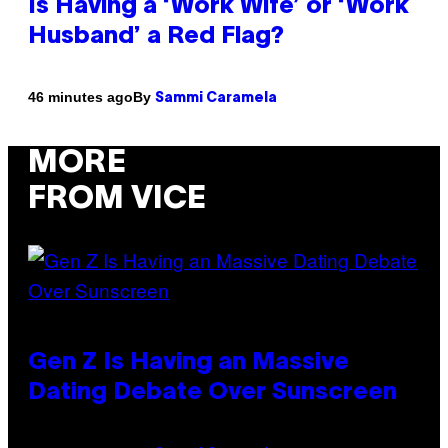
Is Having a ‘Work Wife’ or ‘Work
Husband’ a Red Flag?
By
46 minutes ago
Sammi Caramela
MORE
FROM VICE
Gen Z Is Having an Massive
Dating Debate Over Sunscreen