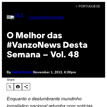
Skip
+ PORTUGUESE
to
Open
Subscribe
Newsletter
content
Menu
O Melhor das
#VanzoNews Desta
Semana – Vol. 48
By
November 1, 2013, 6:00pm
Fábio Vanzo
Share:
Enquanto o deslumbrante mundinho
jornalístico nacional retumba com notícias