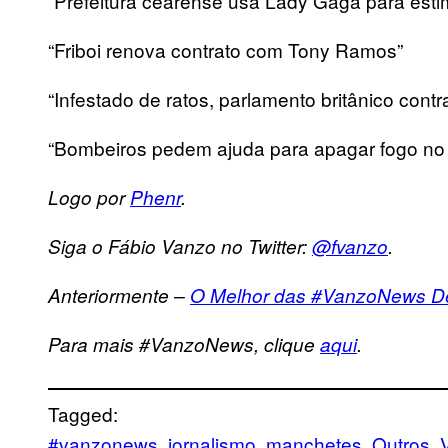
“Prefeitura cearense usa Lady Gaga para est
“Friboi renova contrato com Tony Ramos”
“Infestado de ratos, parlamento britânico contr
“Bombeiros pedem ajuda para apagar fogo no 
Logo por
Phenr
.
Siga o Fábio Vanzo no Twitter:
@fvanzo
.
Anteriormente –
O Melhor das #VanzoNews De
Para mais #VanzoNews, clique
aqui
.
Tagged:
#vanzonews
jornalismo
manchetes
Outros