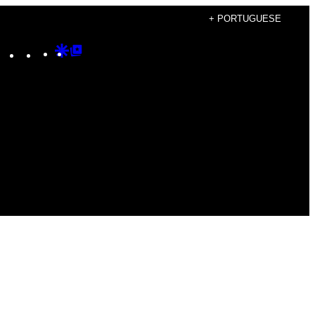
+ PORTUGUESE
Instagram
TikTok
YouTube
Google
Google
Discover
Top
Posts