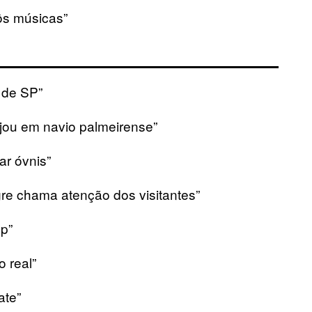
s músicas”
l de SP”
ajou em navio palmeirense”
ar óvnis”
gre chama atenção dos visitantes”
up”
 real”
ate”