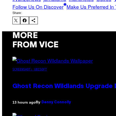
Follow Us On Discover
Make Us Preferred In 
Share:
MORE
FROM VICE
SCREENSHOT: UBISOFT
Ghost Recon Wildlands Upgrade 
By
13 hours ago
Denny Connolly