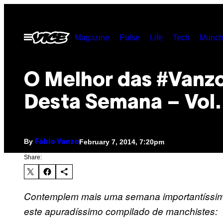
Skip
to
Open
Magazine
Pulse
Life
Tech
Munch
content
Menu
O Melhor das #Van
Desta Semana – Vol.
By
February 7, 2014, 7:20pm
Fábio Vanzo
Share:
Contemplem mais uma semana importantíssima p
este apuradíssimo compilado de manchistes: