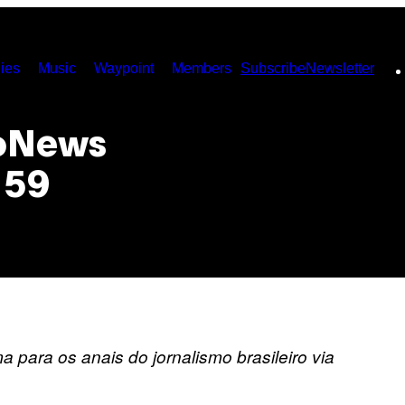
ies
Music
Waypoint
Members
Subscribe
Newsletter
zoNews
 59
ara os anais do jornalismo brasileiro via