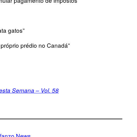
imular pagamento de impostos”
ata gatos”
próprio prédio no Canadá”
sta Semana – Vol. 58
Vanzo News