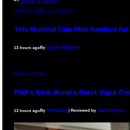
(PHOTO BY AMBER LITTLE/PRESS)
This Musical Duo Was Booked for a
By
13 hours ago
Lauren Boisvert
COURTESY OF PAX
PAX’s New Aurora Burst Vape Co
By
| Reviewed by
13 hours ago
Maha Haq
Ysolt Usigan