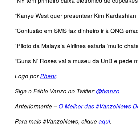
“NY tem primeiro caixa eletrônico de cupcakes
“Kanye West quer presentear Kim Kardashian c
“Confusão em SMS faz dinheiro ir à ONG erra
“Piloto da Malaysia Airlines estaria ‘muito ch
“Guns N’ Roses vai a museu da UnB e pede ma
Logo por
Phenr
.
Siga o Fábio Vanzo no Twitter:
@fvanzo
.
Anteriormente –
O Melhor das #VanzoNews De
Para mais #VanzoNews, clique
aqui
.