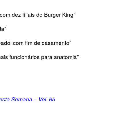
”
om dez filiais do Burger King”
da”
ateado’ com fim de casamento”
is funcionários para anatomia”
sta Semana – Vol. 65