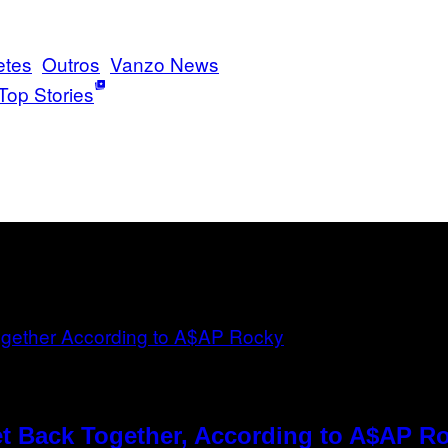
tes
Outros
Vanzo News
Top Stories
t Back Together, According to A$AP R