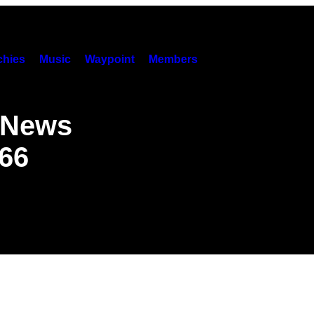
hies
Music
Waypoint
Members
oNews
 66