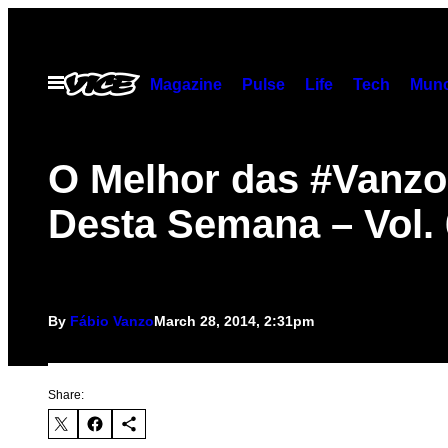
Skip
to
content
Open
Magazine
Pulse
Life
Tech
Munc
Menu
O Melhor das #Vanz
Desta Semana – Vol.
By
Fábio Vanzo
March 28, 2014, 2:31pm
Share: