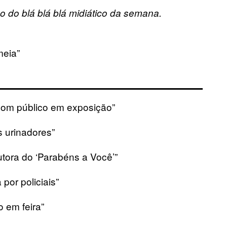
do blá blá blá midiático da semana.
meia”
om público em exposição”
 urinadores”
autora do ‘Parabéns a Você’”
por policiais”
 em feira”