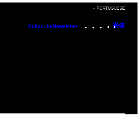
+ PORTUGUESE
Instagram
TikTok
YouTube
Google
Googl
Subscribe
Newsletter
Discover
Top
Posts