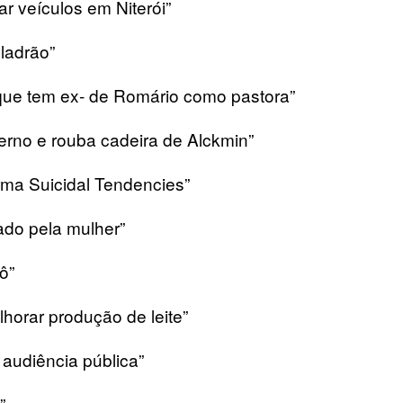
r veículos em Niterói”
 ladrão”
 que tem ex- de Romário como pastora”
erno e rouba cadeira de Alckmin”
irma Suicidal Tendencies”
ado pela mulher”
ô”
horar produção de leite”
 audiência pública”