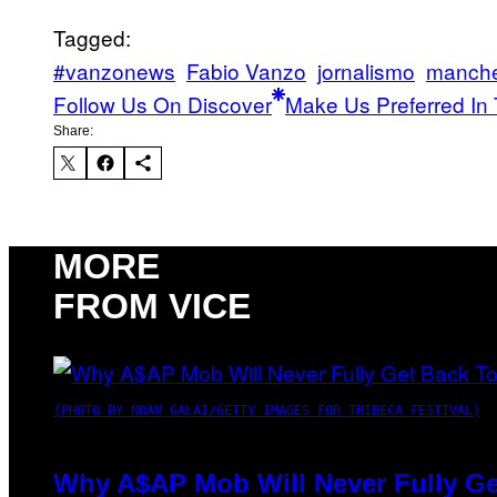
Tagged:
#vanzonews
Fabio Vanzo
jornalismo
manche
Follow Us On Discover
Make Us Preferred In 
Share:
MORE
FROM VICE
(PHOTO BY NOAM GALAI/GETTY IMAGES FOR TRIBECA FESTIVAL)
Why A$AP Mob Will Never Fully Ge