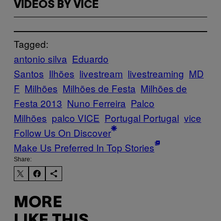
VIDEOS BY VICE
Tagged:
antonio silva
Eduardo
Santos
Ilhões
livestream
livestreaming
MD
F
Milhões
Milhões de Festa
Milhões de
Festa 2013
Nuno Ferreira
Palco
Milhões
palco VICE
Portugal Portugal
vice
Follow Us On Discover
Make Us Preferred In Top Stories
Share:
MORE
LIKE THIS