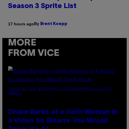
Season 3 Sprite List
By
17 hours ago
Brent Koepp
MORE
FROM VICE
(PHOTO BY JOSE BRETON/PICS ACTION/NURPHOTO VIA GETTY
IMAGES)
Drake Barks at a Goth Woman in
a Video So Bizarre You Would