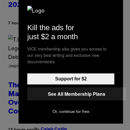
2026
By
7 hours ago
Ashley Fike
Kill the ads for
just $2 a month
VICE membership also gives you access to
our very best writing and exclusive new
documentaries.
(PHOTO BY JOHNNY NUNEZ/WIREIMAGE)
Support for $2
The 90s Hip-Hop Legend Who
See All Membership Plans
Made T.I. Delay His Debut Album
Over 20 Years Ago: ‘I Definitely
Conceded’
Or, continue for free
By
13 hours ago
Caleb Catlin