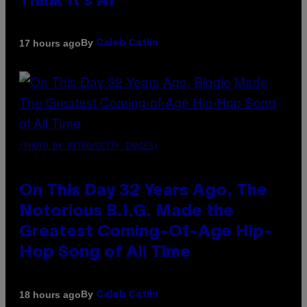
Think It’s AI
By
17 hours ago
Caleb Catlin
(PHOTO BY NITRO/GETTY IMAGES)
On This Day 32 Years Ago, The
Notorious B.I.G. Made the
Greatest Coming-Of-Age Hip-
Hop Song of All Time
By
18 hours ago
Caleb Catlin