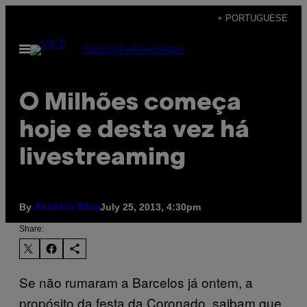
Skip
+ PORTUGUESE
to
Open
Subscribe
Newsletter
content
Menu
O Milhões começa
hoje e desta vez há
livestreaming
By
July 25, 2013, 4:30pm
António Silva
Share:
Se não rumaram a Barcelos já ontem, a
propósito da festa da Coronado, saibam que