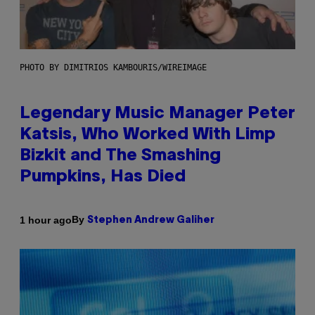
PHOTO BY DIMITRIOS KAMBOURIS/WIREIMAGE
Legendary Music Manager Peter
Katsis, Who Worked With Limp
Bizkit and The Smashing
Pumpkins, Has Died
By
1 hour ago
Stephen Andrew Galiher