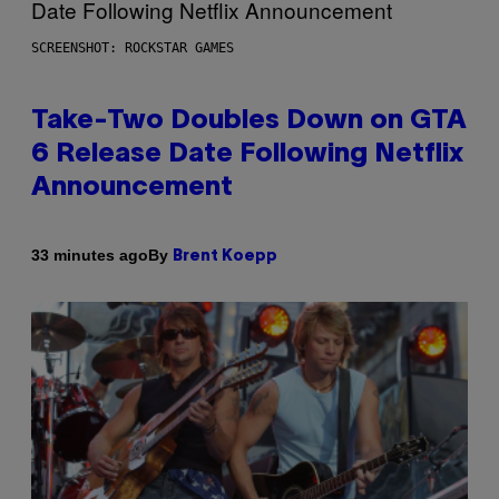
SCREENSHOT: ROCKSTAR GAMES
Take-Two Doubles Down on GTA
6 Release Date Following Netflix
Announcement
By
33 minutes ago
Brent Koepp