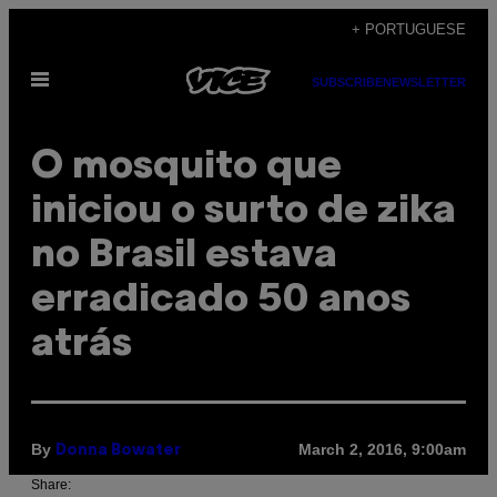
Skip
+ PORTUGUESE
to
Open
content
SUBSCRIBE
NEWSLETTER
Menu
O mosquito que
iniciou o surto de zika
no Brasil estava
erradicado 50 anos
atrás
By
March 2, 2016, 9:00am
Donna Bowater
Share: