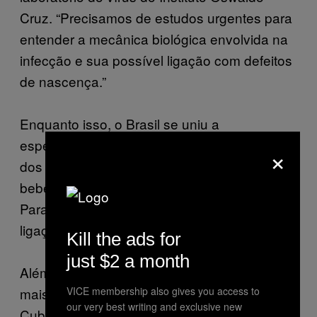
Cruz. “Precisamos de estudos urgentes para
entender a mecânica biológica envolvida na
infecção e sua possível ligação com defeitos
de nascença.”
Enquanto isso, o Brasil se uniu a
especialistas do Center for Disease Control
×
dos EUA para estudar mulheres grávidas e
bebês com microcefalia no estado da
Paraíba para entender completamente a
ligação entre as duas coisas.
Kill the ads for
just $2 a month
Além do Brasil, o país que lançou a resposta
mais vigorosa ao zika provavelmente foi
VICE membership also gives you access to
our very best writing and exclusive new
Cuba, onde o estado têm mais poder para