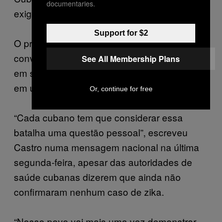
documentaries.
exigir a cooperação da população.
Support for $2
O presidente Raúl Castro soa mais
convincente na retórica de guerra que usou
See All Membership Plans
em seu anúncio, mobilizando 9 mil soldados
em uma grande operação para fumigar a ilha.
Or, continue for free
“Cada cubano tem que considerar essa
batalha uma questão pessoal”, escreveu
Castro numa mensagem nacional na última
segunda-feira, apesar das autoridades de
saúde cubanas dizerem que ainda não
confirmaram nenhum caso de zika.
“Nosso povo vai mais uma vez demonstrar