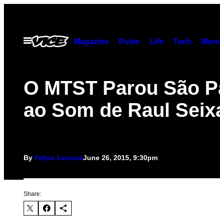
Skip
to
content
Open
Magazine
Pulse
Life
Tech
Munc
Menu
O MTST Parou São P
ao Som de Raul Seix
By
Felipe Larozza
June 26, 2015, 9:30pm
Share: