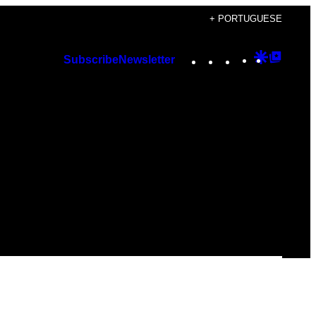
+ PORTUGUESE
Instagram
TikTok
YouTube
Google
Googl
Subscribe
Newsletter
Discover
Top
Posts