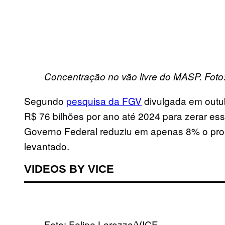
Concentração no vão livre do MASP. Foto:
Segundo
pesquisa da FGV
divulgada em outubr
R$ 76 bilhões por ano até 2024 para zerar essa
Governo Federa
l reduziu em
apenas 8% o
pro
levantado.
VIDEOS BY VICE
Foto: Felipe Larozza/VICE