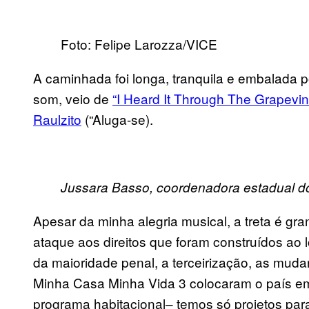
Foto: Felipe Larozza/VICE
A caminhada foi longa, tranquila e embalada p
so
m,
veio de
“I Heard It Through The Grapevin
Raulzito
(“Aluga-se).
Jussara Basso, coordenadora estadual do
Apesar da minha alegria musical, a treta é 
ataque aos direitos que foram construídos ao 
da maioridade penal, a terceirização, as mud
Minha Casa Minha Vida 3 colocaram o
país
e
programa habitaciona
l
–
temos só projetos par