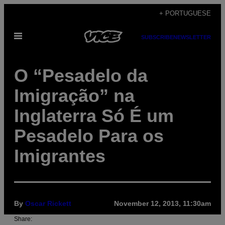
Skip
+ PORTUGUESE
to
Open
content
SUBSCRIBE
NEWSLETTER
Menu
O “Pesadelo da
Imigração” na
Inglaterra Só É um
Pesadelo Para os
Imigrantes
By
Oscar Rickett
November 12, 2013, 11:30am
Share: