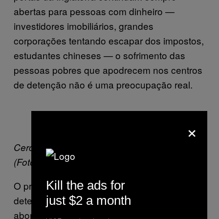
abertas para pessoas com dinheiro —
investidores imobiliários, grandes
corporações tentando escapar dos impostos,
estudantes chineses — o sofrimento das
pessoas pobres que apodrecem nos centros
de detenção não é uma preocupação real.
×
Cerca do Centro de Imigração Colnbrook.
(Foto cortesia da Detention Action)
Kill the ads for
O principal problema identificado pelos
just $2 a month
detentos com quem falei também foi
abordado pelo relatório do comitê da