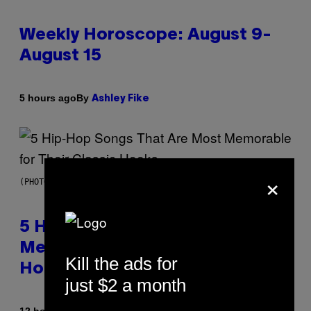
Weekly Horoscope: August 9-
August 15
By
5 hours ago
Ashley Fike
×
(PHOTO BY STEVE GRANITZ/WIREIMAGE)
5 Hip-Hop Songs That Are Most
Memorable for Their Classic
Kill the ads for
Hooks
just $2 a month
By