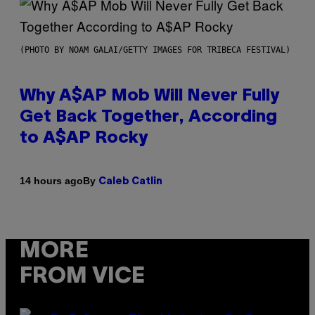
(PHOTO BY NOAM GALAI/GETTY IMAGES FOR TRIBECA FESTIVAL)
Why A$AP Mob Will Never Fully
Get Back Together, According
to A$AP Rocky
By
14 hours ago
Caleb Catlin
MORE
FROM VICE