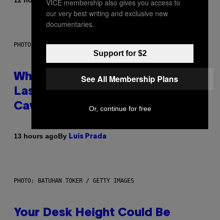
12 hours ago
Caleb Catlin
VICE membership also gives you access to
our very best writing and exclusive new
documentaries.
PHOTO: NASA; DR PIXEL / GETTY IMAGES
Support for $2
Why NASA Wants to Send a
See All Membership Plans
Laser-Powered Drone Into
Caves Beneath the Moon
Or, continue for free
By
13 hours ago
Luis Prada
PHOTO: BATUHAN TOKER / GETTY IMAGES
Your Desk Height Could Be