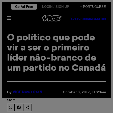
Skip
Go Ad Free
LOGIN / SIGN UP
+ PORTUGUESE
to
Open
content
SUBSCRIBE
NEWSLETTER
Menu
O político que pode
vir a ser o primeiro
líder não-branco de
um partido no Canadá
By
October 3, 2017, 11:23am
VICE News Staff
Share: