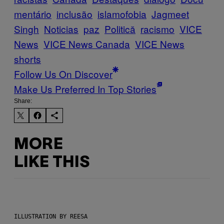
mentário
inclusão
islamofobia
Jagmeet
Singh
Noticias
paz
Politică
racismo
VICE
News
VICE News Canada
VICE News
shorts
Follow Us On Discover
Make Us Preferred In Top Stories
Share:
MORE
LIKE THIS
ILLUSTRATION BY REESA