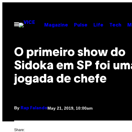
Skip
to
content
Open
Magazine
Pulse
Life
Tech
M
Menu
O primeiro show do
Sidoka em SP foi um
jogada de chefe
By
May 21, 2019, 10:00am
Rap Falando
Share: