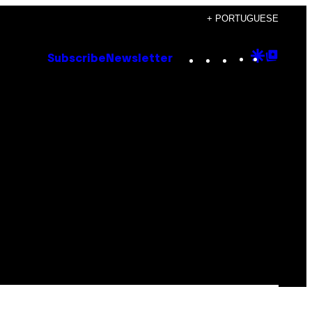
+ PORTUGUESE
Instagram
TikTok
YouTube
Google
Goog
Subscribe
Newsletter
Discove
Top
Posts