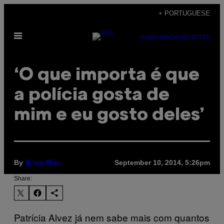
Skip
+ PORTUGUESE
to
Open
content
SUBSCRIBE
NEWSLETTER
Menu
‘O que importa é que
a polícia gosta de
mim e eu gosto deles’
By
September 10, 2014, 5:26pm
Brian Mier
Share:
Patrícia Alvez já nem sabe mais com quantos