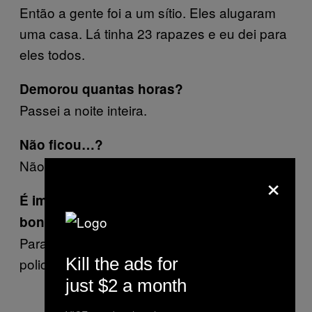
Então a gente foi a um sítio. Eles alugaram
uma casa. Lá tinha 23 rapazes e eu dei para
eles todos.
Demorou quantas horas?
Passei a noite inteira.
Não ficou…?
Não (risos). Já estou acostumada.
×
É importante para você que o policial seja
bonito
,
ou basta ser policial?
Para mim, tanto faz. Eu gosto mesmo de
Kill the ads for
policial.
just $2 a month