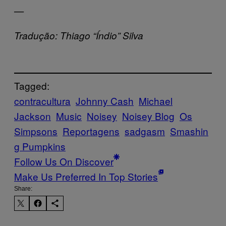
—
Tradução: Thiago “Índio” Silva
Tagged:
contracultura
Johnny Cash
Michael
Jackson
Music
Noisey
Noisey Blog
Os
Simpsons
Reportagens
sadgasm
Smashin
g Pumpkins
Follow Us On Discover
Make Us Preferred In Top Stories
Share: