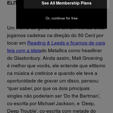
ELITISMO É COISA DE CRETINO
See All Membership Plans
Or, continue for free
Um monte de gente vive em um mundo onde
jogamos cadeiras na direção do 50 Cent por
tocar em
Reading & Leeds e ficamos de cara
feia com a ideia
do Metallica como headliner
do Glastonbury. Ainda assim, Matt Groening
é melhor que vocês, ele entende que elitismo
na música é cretinice e quando ele teve a
oportunidade de gravar um disco, pensou:
“quer saber, por que os dois principais
singles não poderiam ser ‘Do the Bartman’,
co-escrita por Michael Jackson, e ‘Deep,
Deep Trouble’, co-escrita com metade do