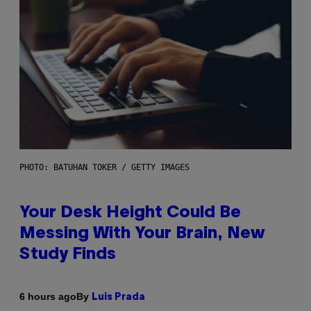
PHOTO: BATUHAN TOKER / GETTY IMAGES
Your Desk Height Could Be
Messing With Your Brain, New
Study Finds
By
6 hours ago
Luis Prada