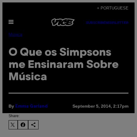
Skip
+ PORTUGUESE
to
Open
content
SUBSCRIBE
NEWSLETTER
Menu
Música
O Que os Simpsons
me Ensinaram Sobre
Música
By
September 5, 2014, 2:17pm
Emma Garland
Share: