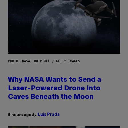
PHOTO: NASA; DR PIXEL / GETTY IMAGES
Why NASA Wants to Send a
Laser-Powered Drone Into
Caves Beneath the Moon
By
6 hours ago
Luis Prada