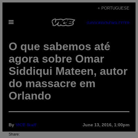
Skip
+ PORTUGUESE
to
Open
content
SUBSCRIBE
NEWSLETTER
Menu
O que sabemos até
agora sobre Omar
Siddiqui Mateen, autor
do massacre em
Orlando
By
VICE Staff
June 13, 2016, 1:00pm
Share: