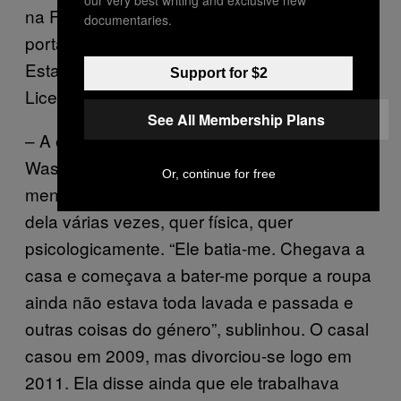
na Florida e os registos indicam que era
documentaries.
portador de licença de armas naquele
Estado norte-americano desde 2011.
Support for $2
Licença que expirava em Setembro de 2017.
See All Membership Plans
– A ex-mulher de Mateen
disse
ao
Washington Post, sob anonimato, que ele era
Or, continue for free
mentalmente instável e que tinha abusado
dela várias vezes, quer física, quer
psicologicamente. “Ele batia-me. Chegava a
casa e começava a bater-me porque a roupa
ainda não estava toda lavada e passada e
outras coisas do género”, sublinhou. O casal
casou em 2009, mas divorciou-se logo em
2011. Ela disse ainda que ele trabalhava