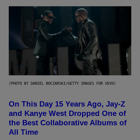
(PHOTO BY DANIEL BOCZARSKI/GETTY IMAGES FOR VEVO)
On This Day 15 Years Ago, Jay-Z
and Kanye West Dropped One of
the Best Collaborative Albums of
All Time