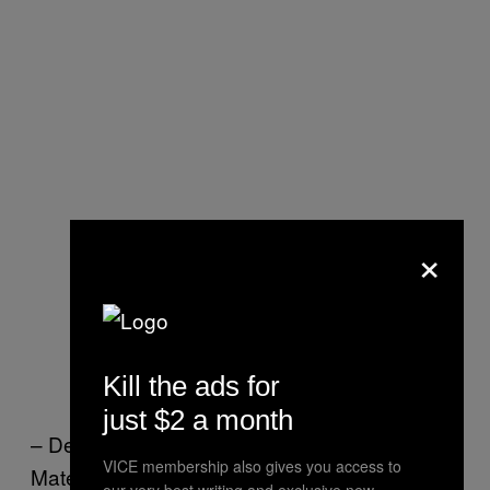
×
Kill the ads for
just $2 a month
– De acordo com a Associated Press,
VICE membership also gives you access to
Mateen tinha licença de segurança privado
our very best writing and exclusive new