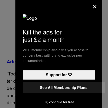
×
Kill the ads for
just $2 a month
VICE membership also gives you access to
our very best writing and exclusive new
documentaries.
:
Artemis Drake
“Todos esses rostos que estamos vendo vão
Support for $2
ter de passar pela base de dados dos atores
See All Membership Plans
de crises, mas esse pessoal já deve ter
aprendido com as m****s que fizeram nas
últimas atrocidades.”
Or, continue for free