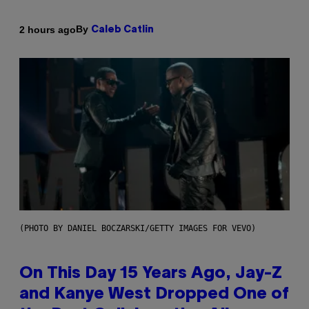
By
2 hours ago
Caleb Catlin
(PHOTO BY DANIEL BOCZARSKI/GETTY IMAGES FOR VEVO)
On This Day 15 Years Ago, Jay-Z
and Kanye West Dropped One of