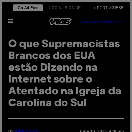
Skip
Go Ad Free
LOGIN / SIGN UP
+ PORTUGUESE
to
Open
content
SUBSCRIBE
NEWSLETTER
Menu
O que Supremacistas
Brancos dos EUA
estão Dizendo na
Internet sobre o
Atentado na Igreja da
Carolina do Sul
By
June 19, 2015, 4:30pm
Allie Conti