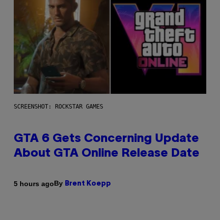
SCREENSHOT: ROCKSTAR GAMES
GTA 6 Gets Concerning Update
About GTA Online Release Date
By
5 hours ago
Brent Koepp