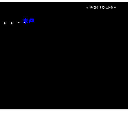
+ PORTUGUESE
Instagram
TikTok
YouTube
Google
Google
Discover
Top
Posts