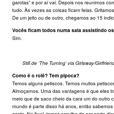
garotas” e por aí vai. Depois nos reunimos 
tudo. Às vezes as coisas ficam feias. Gritamo
De um jeito ou de outro, chegamos ao 15 indic
Vocês ficam todos numa sala assistindo os
Sim.
Still de ‘The Turning’ via Girlsway/Girlfrien
Como é o rolê? Tem pipoca?
Temos alguns petiscos. Temos muitos petiscos.
Almoçamos. Uma das vantagens é que eles tr
meio que de saco cheio da cara um do outro
mundo é parte disso há anos, então sabemos 
gosta. No final, temos orgulho de ser parte dis