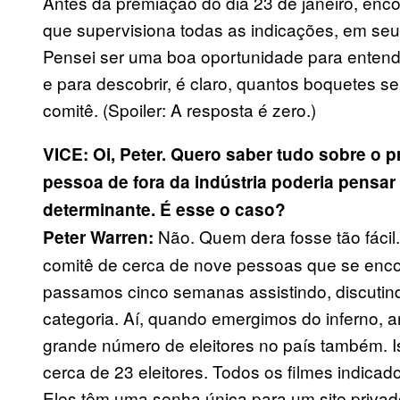
Antes da premiação do dia 23 de janeiro, encon
que supervisiona todas as indicações, em seu
Pensei ser uma boa oportunidade para entend
e para descobrir, é claro, quantos boquetes s
comitê. (Spoiler: A resposta é zero.)
VICE: Oi, Peter. Quero saber tudo sobre o
pessoa de fora da indústria poderia pensa
determinante. É esse o caso?
Não. Quem dera fosse tão fácil
Peter Warren:
comitê de cerca de nove pessoas que se enco
passamos cinco semanas assistindo, discutin
categoria. Aí, quando emergimos do inferno,
grande número de eleitores no país também. 
cerca de 23 eleitores. Todos os filmes indica
Eles têm uma senha única para um site priva