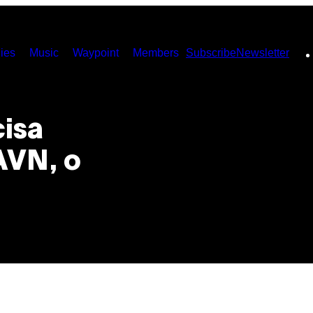
ies
Music
Waypoint
Members
Subscribe
Newsletter
isa
AVN, o