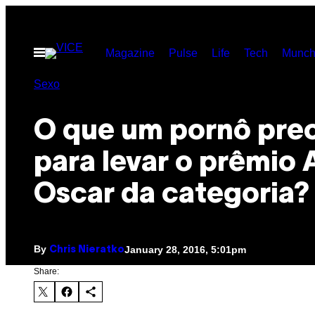
Skip
to
Open
Magazine
Pulse
Life
Tech
Munch
content
Menu
Sexo
O que um pornô prec
para levar o prêmio 
Oscar da categoria?
By
January 28, 2016, 5:01pm
Chris Nieratko
Share: