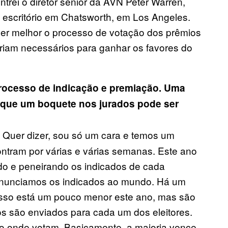
trei o diretor sênior da AVN Peter Warren,
 escritório em Chatsworth, em Los Angeles.
er melhor o processo de votação dos prêmios
eriam necessários para ganhar os favores do
 processo de indicação e premiação. Uma
r que um boquete nos jurados pode ser
. Quer dizer, sou só um cara e temos um
ntram por várias e várias semanas. Este ano
do e peneirando os indicados de cada
 anunciamos os indicados ao mundo. Há um
Isso está um pouco menor este ano, mas são
dos são enviados para cada um dos eleitores.
do onde votam. Basicamente, a maioria vence.