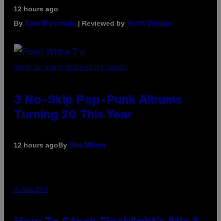
12 hours ago
By
| Reviewed by
Sam Watanuki
Ysolt Usigan
PHOTO BY SCOTT GRIES/GETTY IMAGES
3 No-Skip Pop-Punk Albums
Turning 20 This Year
By
12 hours ago
Dan Milam
FLESHLIGHT