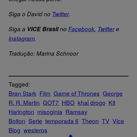
Siga o David no
Twitter
.
Siga a
VICE Brasil
no
Facebook
,
Twitter
e
Instagram
.
Tradução: Marina Schnoor
Tagged:
Bran Stark
Film
Game of Thrones
George
R. R. Martin
GOT7
HBO
khal drogo
Kit
Harington
misoginia
Ramsay
Bolton
Serie
temporada 6
Theon
TV
Vice
Blog
westeros