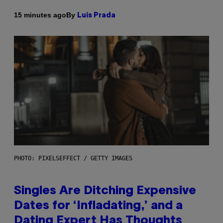
By
15 minutes ago
Luis Prada
PHOTO: PIXELSEFFECT / GETTY IMAGES
Singles Are Ditching Expensive
Dates for ‘Infladating,’ and a
Dating Expert Has Thoughts