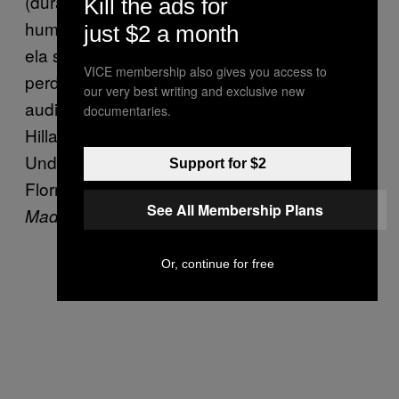
(durante o impeachment de seu marido e
Kill the ads for
humilhação pública com o adultério, quando
just $2 a month
ela se tornou secretária de Estado apesar de
VICE membership also gives you access to
perder para Obama, e novamente durante a
our very best writing and exclusive new
audiência sobre Bengasi ano passado).
documentaries.
Hillarys ficcionais proliferam na TV: Claire
Underwood em
e Alicia
House of Cards
Support for $2
Florrick em
— sem falar em
The Good Wife
See All Membership Plans
ou até
.
Madam Secretary
Veep
Or, continue for free