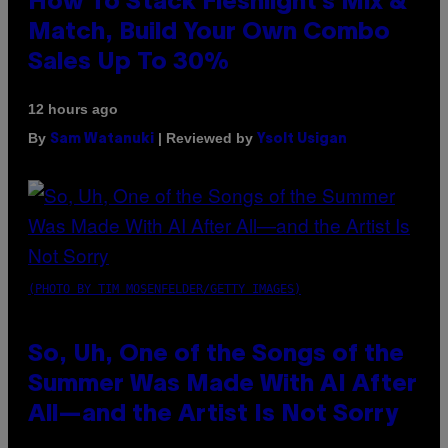
How To Stack Fleshlight’s Mix &
Match, Build Your Own Combo
Sales Up To 30%
12 hours ago
By
| Reviewed by
Sam Watanuki
Ysolt Usigan
(PHOTO BY TIM MOSENFELDER/GETTY IMAGES)
So, Uh, One of the Songs of the
Summer Was Made With AI After
All—and the Artist Is Not Sorry