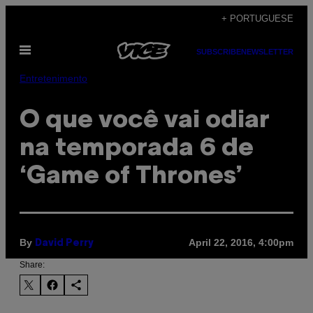
Skip
+ PORTUGUESE
to
Open
content
SUBSCRIBE
NEWSLETTER
Menu
Entretenimento
O que você vai odiar
na temporada 6 de
‘Game of Thrones’
By
April 22, 2016, 4:00pm
David Perry
Share: