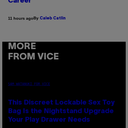
Career
By
11 hours ago
Caleb Catlin
MORE
FROM VICE
SAM WATANUKI FOR VICE
This Discreet Lockable Sex Toy
Bag Is the Nightstand Upgrade
Your Play Drawer Needs