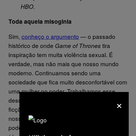
HBO.
Toda aquela misoginia
Sim,
conheço o argumento
— o passado
histórico de onde
tira
Game of Thrones
inspiração tem muita violência sexual. É
verdade, mas não mais que nosso mundo
moderno. Continuamos sendo uma
sociedade que fica muito desconfortável com
uma mulher no poder. Trabalhamos esse
×
desconforto tanto na realidade como na
ficção regularmente. Hillary Clinton enche
nosso feed de notícias, polarizadora e
poderosa, quando parece mais vulnerável