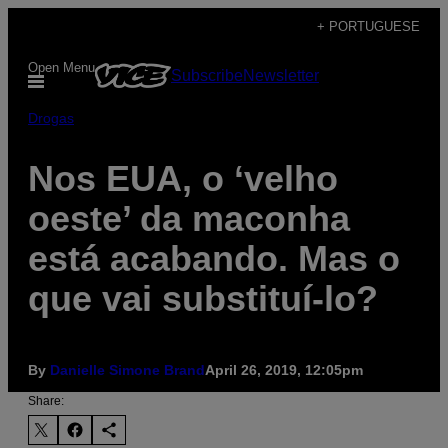
Skip
+ PORTUGUESE
to
Open Menu
Subscribe
Newsletter
content
Drogas
Nos EUA, o ‘velho
oeste’ da maconha
está acabando. Mas o
que vai substituí-lo?
By
Danielle Simone Brand
April 26, 2019, 12:05pm
Share: