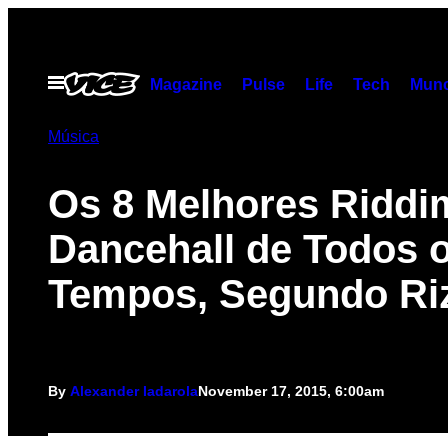
Skip
to
content
Open
Magazine
Pulse
Life
Tech
Munc
Menu
Música
Os 8 Melhores Riddi
Dancehall de Todos 
Tempos, Segundo Ri
By
Alexander Iadarola
November 17, 2015, 6:00am