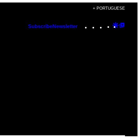
+ PORTUGUESE
Instagram
TikTok
YouTube
Google
Googl
Subscribe
Newsletter
Discover
Top
Posts