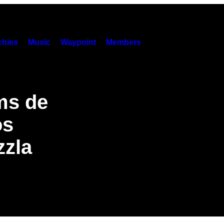
hies
Music
Waypoint
Members
ms de
os
zzla