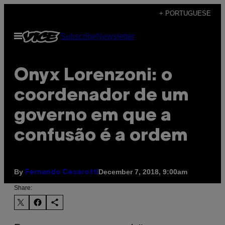
Skip
+ PORTUGUESE
to
Open
Subscribe
Newsletter
content
Menu
Onyx Lorenzoni: o
coordenador de um
governo em que a
confusão é a ordem
By
December 7, 2018, 9:00am
Fernando Cesarotti
Share: