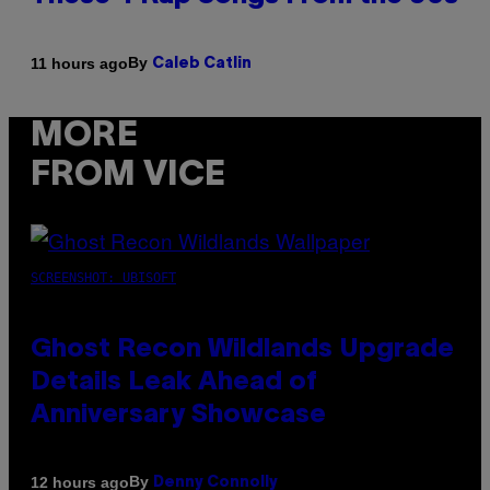
By
11 hours ago
Caleb Catlin
MORE
FROM VICE
SCREENSHOT: UBISOFT
Ghost Recon Wildlands Upgrade
Details Leak Ahead of
Anniversary Showcase
By
12 hours ago
Denny Connolly