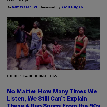
11 hours ago
By
| Reviewed by
Sam Watanuki
Ysolt Usigan
(PHOTO BY DAVID CORIO/REDFERNS)
No Matter How Many Times We
Listen, We Still Can’t Explain
These 4 Rap Songs From the 90s