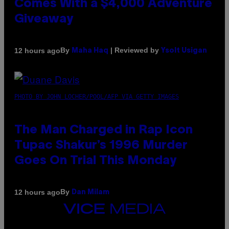
Comes With a $4,000 Adventure
Giveaway
By
| Reviewed by
12 hours ago
Maha Haq
Ysolt Usigan
PHOTO BY JOHN LOCHER/POOL/AFP VIA GETTY IMAGES
The Man Charged in Rap Icon
Tupac Shakur’s 1996 Murder
Goes On Trial This Monday
By
12 hours ago
Dan Milam
VICE
MEDIA
INSTAGRAM
TIKTOK
YOUTUBE