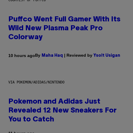
COURTESY OF PUFFCO
Puffco Went Full Gamer With Its
Wild New Plasma Peak Pro
Colorway
By
| Reviewed by
10 hours ago
Maha Haq
Ysolt Usigan
VIA POKEMON/ADIDAS/NINTENDO
Pokemon and Adidas Just
Revealed 12 New Sneakers For
You to Catch