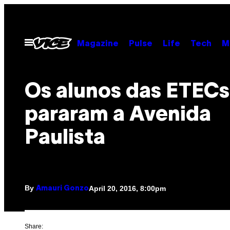
Skip
to
content
Open
Magazine
Pulse
Life
Tech
M
Menu
Os alunos das ETECs
pararam a Avenida
Paulista
By
April 20, 2016, 8:00pm
Amauri Gonzo
Share: