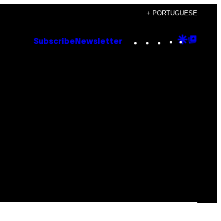
+ PORTUGUESE
Instagram
TikTok
YouTube
Google
Goog
Subscribe
Newsletter
Discove
Top
Posts