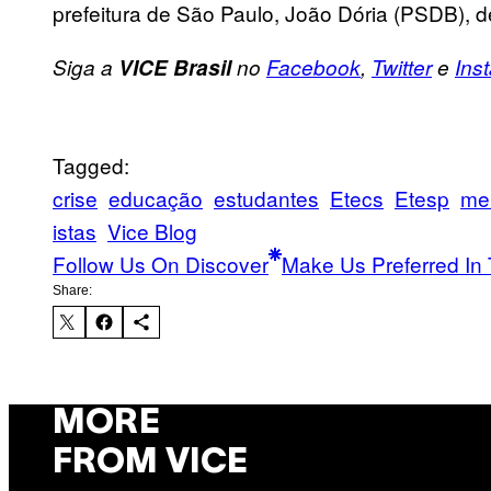
prefeitura de São Paulo, João Dória (PSDB), d
Siga a
VICE Brasil
no
Facebook
,
Twitter
e
Ins
Tagged:
crise
educação
estudantes
Etecs
Etesp
me
istas
Vice Blog
Follow Us On Discover
Make Us Preferred In 
Share:
MORE
FROM VICE