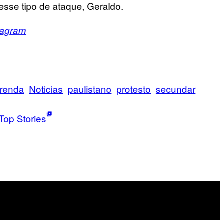
esse tipo de ataque, Geraldo.
tagram
renda
Noticias
paulistano
protesto
secundar
Top Stories