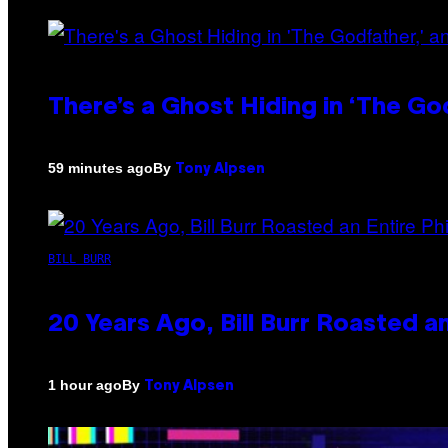
There’s a Ghost Hiding in ‘The Go
By
59 minutes ago
Tony Alpsen
BILL BURR
20 Years Ago, Bill Burr Roasted a
By
1 hour ago
Tony Alpsen