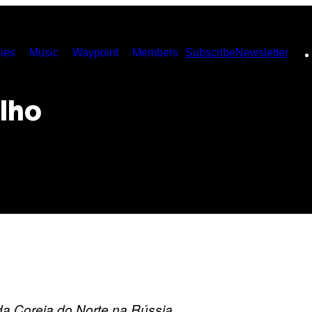
ies
Music
Waypoint
Members
Subscribe
Newsletter
lho
a Coreia do Norte na Rússia