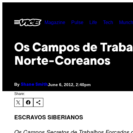
Skip
to
Open
Magazine
Pulse
Life
Tech
Munch
content
Menu
Os Campos de Traba
Norte-Coreanos
By
June 6, 2012, 2:40pm
Shane Smith
Share:
ESCRAVOS SIBERIANOS
Os Campos Secretos de Trabalhos Forçados d