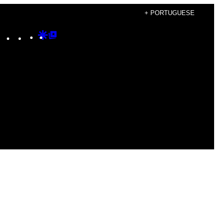
+ PORTUGUESE
Instagram
TikTok
YouTube
Google
Google
Discover
Top
Posts