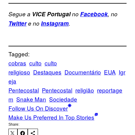
Segue a
VICE Portugal
no
Facebook
, no
Twitter
e no
Instagram
.
Tagged:
cobras
culto
culto
religioso
Destaques
Documentário
EUA
Igr
eja
Pentecostal
Pentecostal
religião
reportage
m
Snake Man
Sociedade
Follow Us On Discover
Make Us Preferred In Top Stories
Share: