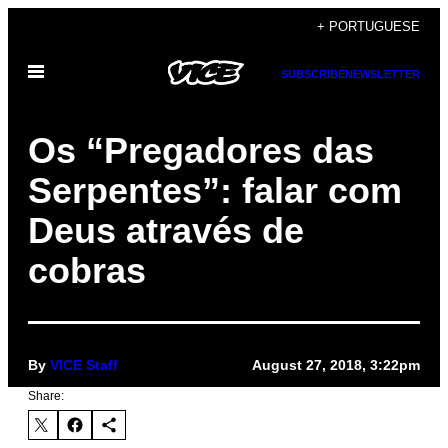
Skip
+ PORTUGUESE
to
Open
content
SUBSCRIBE
NEWSLETTER
Menu
Os “Pregadores das
Serpentes”: falar com
Deus através de
cobras
By
VICE Staff
August 27, 2018, 3:22pm
Share: