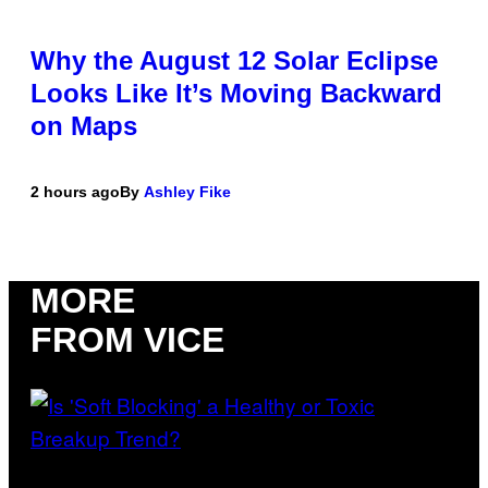
Why the August 12 Solar Eclipse
Looks Like It’s Moving Backward
on Maps
2 hours ago
By
Ashley Fike
MORE
FROM VICE