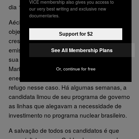
VICE membership also gives you access to
dia 16 de outubro.
our very best writing and exclusive new
documentaries.
Aécio Neves também vai nessa onda. “O
objetivo é construir uma matriz que permita o
Support for $2
crescimento econômico com a menor
emissão possível”, afirmou ele por meio de
See All Membership Plans
sua assessoria de imprensa. A candidata
Marina Silva é mais uma nesse papo das
Or, continue for free
energias renováveis, mas foi notório seu
refugo nesse caso. Há algumas semanas, a
candidata limou de seu programa de governo
as linhas que alegavam a necessidade de
investimento no programa nuclear brasileiro.
A salvação de todos os candidatos é que