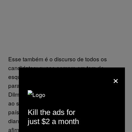
Esse também é o discurso de todos os
candidatos: quase sempre em tom de
×
esquiva, a ideia é exaltar usinas como Itaipu
para ofuscar a questão nuclear. A candidata
Dilma Rousseff, por exemplo, relega o tema
ao se apoiar na capacidade hidrelétrica do
país. “[A energia nuclear] é insignificante
Kill the ads for
diante da importância das demais fontes”,
just $2 a month
afirmou ela durante o debate televisivo do