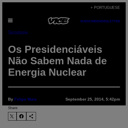
Skip
+ PORTUGUESE
to
Open
content
SUBSCRIBE
NEWSLETTER
Menu
Tecnología
Os Presidenciáveis
Não Sabem Nada de
Energia Nuclear
By
Felipe Maia
September 25, 2014, 5:42pm
Share: