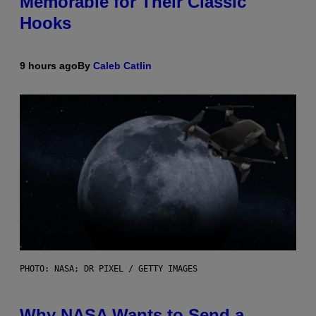
Memorable for Their Classic
Hooks
9 hours ago
By
Caleb Catlin
PHOTO: NASA; DR PIXEL / GETTY IMAGES
Why NASA Wants to Send a