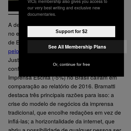
VICE membership also gives you access to
our very best writing and exclusive new
documentaries.
A descrença na imprensa como instituição,
Support for $2
no entanto, não é exclusividade dos eleitores
de Bolsonaro. Segundo
dados coletados
See All Membership Plans
pelo ICJBrasil
(Índice de Confiança na
Justiça) em 24 de outubro de 2017, a
Or, continue for free
confiabilidade nas Emissoras de TV (-9%) e
Imprensa Escrita (-5%) no Brasil caíram em
comparação ao relatório de 2016. Bramatti
destaca três principais razões para isso: a
crise do modelo de negócios da imprensa
tradicional, que encolhe redações em vez de
inflá-las; a horizontalidade da internet, que
abriu a possibilidade de qualquer pessoa ser