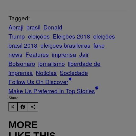
Tagged:
Abraji
brasil
Donald
Trump
eleições
Eleições 2018
eleições
brasil 2018
eleições brasileiras
fake
news
Features
imprensa
Jair
Bolsonaro
jornalismo
liberdade de
imprensa
Noticias
Sociedade
Follow Us On Discover
Make Us Preferred In Top Stories
Share:
MORE
LIKE THIS