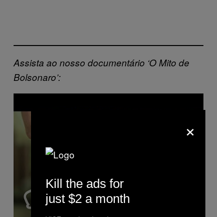
Assista ao nosso documentário ‘O Mito de
Bolsonaro’:
P
l
a
y
×
v
i
d
e
o
Kill the ads for
just $2 a month