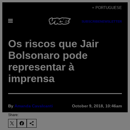
Skip
+ PORTUGUESE
to
Open
content
SUBSCRIBE
NEWSLETTER
Menu
Os riscos que Jair
Bolsonaro pode
representar à
imprensa
By
Amanda Cavalcanti
October 9, 2018, 10:46am
Share: