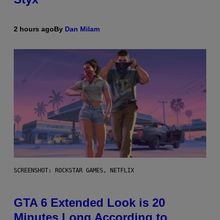
2 hours ago
By
Dan Milam
SCREENSHOT: ROCKSTAR GAMES, NETFLIX
GTA 6 Extended Look is 20
Minutes Long According to