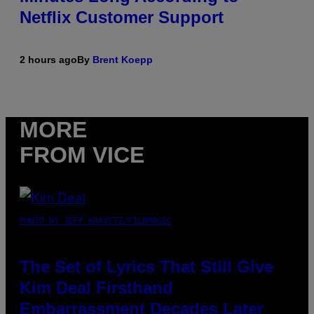
Netflix Customer Support
2 hours ago
By
Brent Koepp
MORE
FROM VICE
PHOTO BY JEFF KRAVITZ/FILMMAGIC
The Set of Lyrics That Still Give
Kim Deal Firsthand
Embarrassment Decades Later