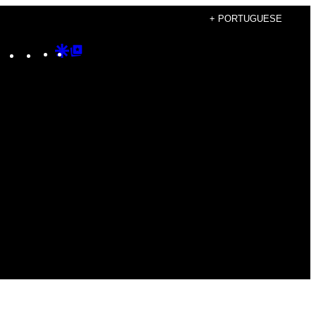
+ PORTUGUESE
Instagram
TikTok
YouTube
Google
Google
Discover
Top
Posts