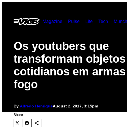
Skip
to
Open
Magazine
Pulse
Life
Tech
Munch
content
Menu
Os youtubers que
transformam objetos
cotidianos em armas
fogo
By
Alfredo Henrique
August 2, 2017, 3:15pm
Share: