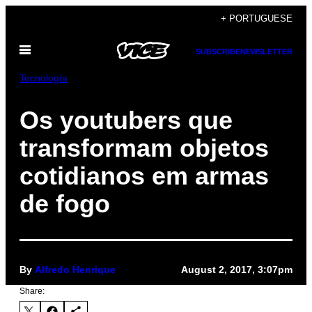
Skip
+ PORTUGUESE
to
Open
content
SUBSCRIBE
NEWSLETTER
Menu
Tecnología
Os youtubers que
transformam objetos
cotidianos em armas
de fogo
By
Alfredo Henrique
August 2, 2017, 3:07pm
Share: