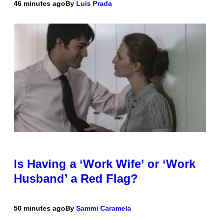
46 minutes ago
By
Luis Prada
Is Having a ‘Work Wife’ or ‘Work
Husband’ a Red Flag?
50 minutes ago
By
Sammi Caramela