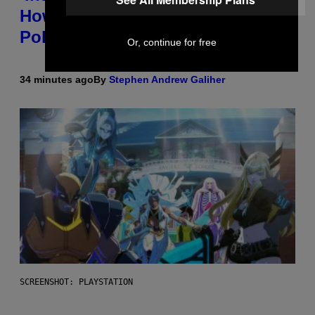
How a Breakup and Bush-Era
Politics Helped Create This L7 Hit
Or, continue for free
34 minutes ago
By
Stephen Andrew Galiher
SCREENSHOT: PLAYSTATION