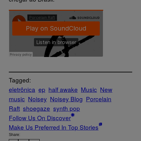
Tagged:
eletrônica
ep
half awake
Music
New
music
Noisey
Noisey Blog
Porcelain
Raft
shoegaze
synth pop
Follow Us On Discover
Make Us Preferred In Top Stories
Share: