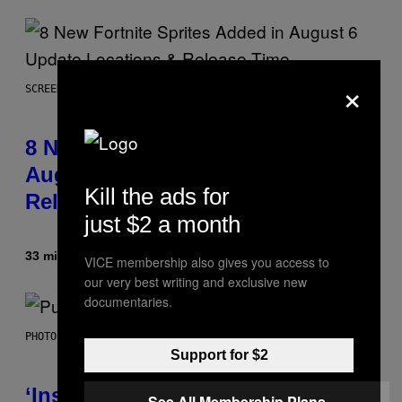
×
SCREENSHOT: EPIC GAMES
8 New Fortnite Sprites Added in
August 6 Update – Locations &
Kill the ads for
Release Time
just $2 a month
33 minutes ago
By
Brent Koepp
VICE membership also gives you access to
our very best writing and exclusive new
documentaries.
PHOTO BY GIE KNAEPS/GETTY IMAGES
Support for $2
‘Inspire Without Being Preachy’:
See All Membership Plans