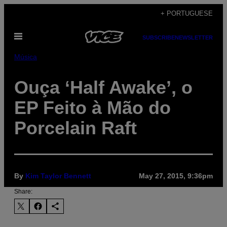
Skip
+ PORTUGUESE
to
Open
content
SUBSCRIBE
NEWSLETTER
Menu
Música
Ouça ‘Half Awake’, o
EP Feito à Mão do
Porcelain Raft
By
Kim Taylor Bennett
May 27, 2015, 9:36pm
Share: