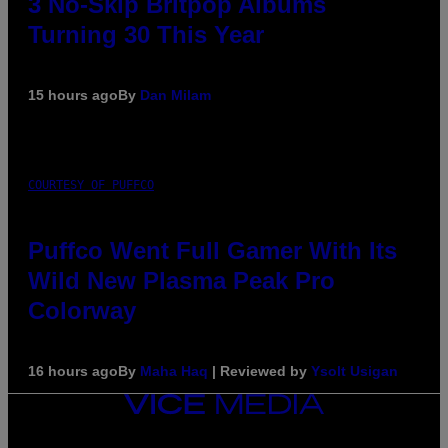
3 No-Skip Britpop Albums
Turning 30 This Year
15 hours ago
By
Dan Milam
COURTESY OF PUFFCO
Puffco Went Full Gamer With Its
Wild New Plasma Peak Pro
Colorway
16 hours ago
By
Maha Haq
| Reviewed by
Ysolt Usigan
VICE
MEDIA
INSTAGRAM
TIKTOK
YOUTUBE